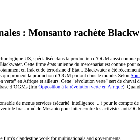
onales : Monsanto rachète Blackw
chnologique US, spécialisée dans la production d’OGM aussi connue pou
lackwater. Cette firme états-unienne du mercenariat est connue pour sou
notamment en Irak et de terrorisme d’Etat... Blackwater a été récemmen
Gates qui promeut la production d’OGM partout dans le monde. Selon
Sou
 verte" en Afrique et ailleurs. Cette "révolution verte" sert de cheval d
 à base d’OGMs (Irin
Opposition à la révolution verte en Afrique
). Quand 
onsable de menus services (sécurité, intelligence, ...) pour le compte 
enir le bras armé de Mosanto pour lutter contre les activistes anti-OGM
e firm’s clandestine work for multinationals and governments.