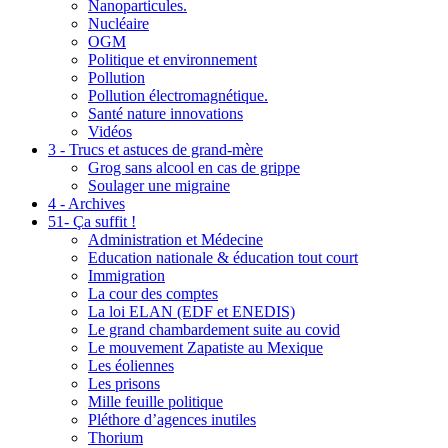
Nanoparticules.
Nucléaire
OGM
Politique et environnement
Pollution
Pollution électromagnétique.
Santé nature innovations
Vidéos
3 - Trucs et astuces de grand-mère
Grog sans alcool en cas de grippe
Soulager une migraine
4 - Archives
51- Ça suffit !
Administration et Médecine
Education nationale & éducation tout court
Immigration
La cour des comptes
La loi ELAN (EDF et ENEDIS)
Le grand chambardement suite au covid
Le mouvement Zapatiste au Mexique
Les éoliennes
Les prisons
Mille feuille politique
Pléthore d’agences inutiles
Thorium