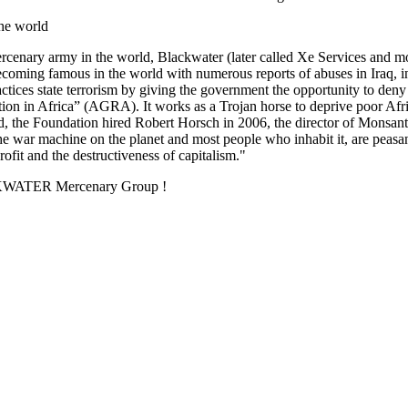
he world
ercenary army in the world, Blackwater (later called Xe Services and mo
ming famous in the world with numerous reports of abuses in Iraq, incl
actices state terrorism by giving the government the opportunity to deny 
n in Africa” (AGRA). It works as a Trojan horse to deprive poor Africa
nd, the Foundation hired Robert Horsch in 2006, the director of Monsanto
the war machine on the planet and most people who inhabit it, are peas
fit and the destructiveness of capitalism."
ACKWATER Mercenary Group !