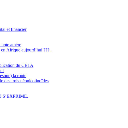
l et financier
e note amère
n en Afrique aujourd’hui ???.
application du CETA
aut
esque) la route
e des trois néonicotinoïdes
3 S’EXPRIME.