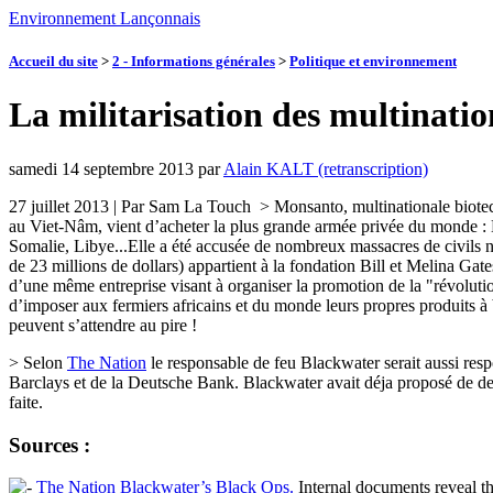
Environnement Lançonnais
Accueil du site
>
2 - Informations générales
>
Politique et environnement
La militarisation des multinati
samedi 14 septembre 2013
par
Alain KALT (retranscription)
27 juillet 2013 | Par Sam La Touch
> Monsanto, multinationale biote
au Viet-Nâm, vient d’acheter la plus grande armée privée du monde : B
Somalie, Libye...Elle a été accusée de nombreux massacres de civils 
de 23 millions de dollars) appartient à la fondation Bill et Melina 
d’une même entreprise visant à organiser la promotion de la "révolution
d’imposer aux fermiers africains et du monde leurs propres produits
peuvent s’attendre au pire !
> Selon
The Nation
le responsable de feu Blackwater serait aussi resp
Barclays et de la Deutsche Bank. Blackwater avait déja proposé de dev
faite.
Sources :
The Nation Blackwater’s Black Ops.
Internal documents reveal th