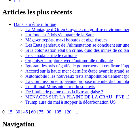
Articles les plus récents
Dans la même rubrique
La Montagne d’Or en Guyane : un gouffre environnementa
Un fonds suédois s’empare de la Saur
Méga-entrepôts, maxi bobards et giga risques
Les Etats généraux de l’alimentation se concluent sur un
Si la colonisation était un crime, quid des mines de colta
Le Canada tarifie le carbone
Organiser la rupture avec l’automobile polluante
Ignorant les avis négatifs, le gouvernement confirme l’
Accord sur la haute mer : dernière étape avant le grand s
Automobile : les nouveaux tests antipollution tiennent (pr
La Commission européenne propose une interdiction total
Le tribunal Monsanto a rendu son avis
De l’huile de palme dans la livre anglaise ?
MENACES SUR LA PLAINE DE LA CRAU : FNE 1
Trump aura du mal à stopper la décarbonation US
0
|
15
|
30
|
45
|
60
|
75
|
90
|
105
|
120
|
...
Navigation