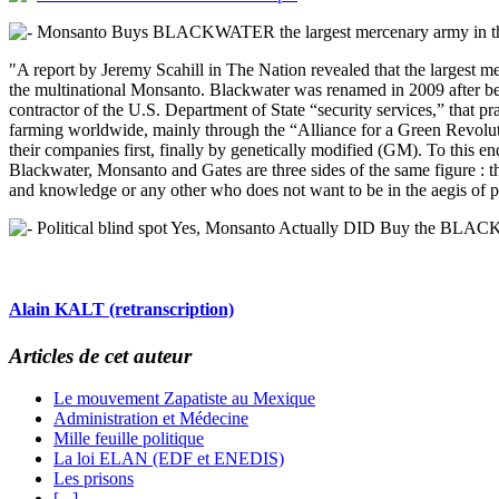
Monsanto Buys BLACKWATER the largest mercenary army in t
"A report by Jeremy Scahill in The Nation revealed that the largest m
the multinational Monsanto. Blackwater was renamed in 2009 after beco
contractor of the U.S. Department of State “security services,” that pr
farming worldwide, mainly through the “Alliance for a Green Revolutio
their companies first, finally by genetically modified (GM). To this e
Blackwater, Monsanto and Gates are three sides of the same figure : 
and knowledge or any other who does not want to be in the aegis of pro
Political blind spot Yes, Monsanto Actually DID Buy the BL
Alain KALT (retranscription)
Articles de cet auteur
Le mouvement Zapatiste au Mexique
Administration et Médecine
Mille feuille politique
La loi ELAN (EDF et ENEDIS)
Les prisons
[...]