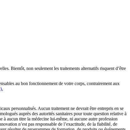
es. Bientôt, non seulement les traitements alternatifs risquent d’être
pensables au bon fonctionnement de votre corps, contrairement aux
).
icaux personnalisés. Aucun traitement ne devrait être entrepris en se
mologués auprès des autorités sanitaires pour toute question relative à
que à aucun titre la médecine lui-même, ni aucune autre profession
novation n’est pas responsable de l’exactitude, de la fiabilité, de
peuvent résulter de programmes de formation, de produits ou événements