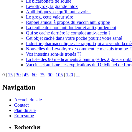
Le bicarbonate de soude
Levothyrox, la grande intox
Antibiotiques, ce qu’il faut savoir...
Le grog, cette valeur sûre
Rappel amical à propos du vaccin anti-grippe
La feuille de chou antidouleur et anti gonflement
Qui se cache derrière le complot anti-vaccin ?
Cet objet caché dans votre poche pourrit votre santé
Industrie pharmaceutique : le rapport qui a « vendu la m
Nouvelles du Lévothyrox : comment je me suis trompé. U
Vos intestins sont-ils troués ??
La liste des 90 médicaments à bannir (+ les 2 gros « oubli
Vaccins et autisme, les explications du Dr Michel de Lorg
0
|
15
|
30
|
45
|
60
|
75
|
90
|
105
|
120
|
...
Navigation
Accueil du site
Contact
Plan du site
En résumé
Rechercher