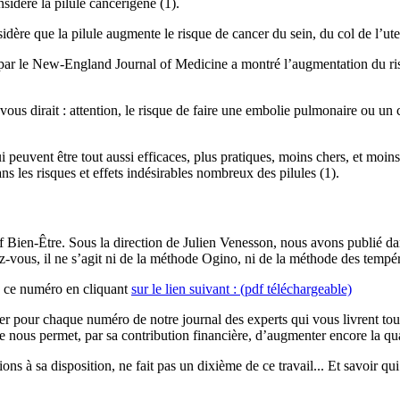
idère la pilule cancérigène (1).
dère que la pilule augmente le risque de cancer du sein, du col de l’uter
par le New-England Journal of Medicine a montré l’augmentation du risq
 vous dirait : attention, le risque de faire une embolie pulmonaire ou un
i peuvent être tout aussi efficaces, plus pratiques, moins chers, et moins
ns les risques et effets indésirables nombreux des pilules (1).
if Bien-Être. Sous la direction de Julien Venesson, nous avons publié d
rez-vous, il ne s’agit ni de la méthode Ogino, ni de la méthode des tempér
re ce numéro en cliquant
sur le lien suivant : (pdf téléchargeable)
 pour chaque numéro de notre journal des experts qui vous livrent toute
nous permet, par sa contribution financière, d’augmenter encore la qual
 à sa disposition, ne fait pas un dixième de ce travail... Et savoir qui