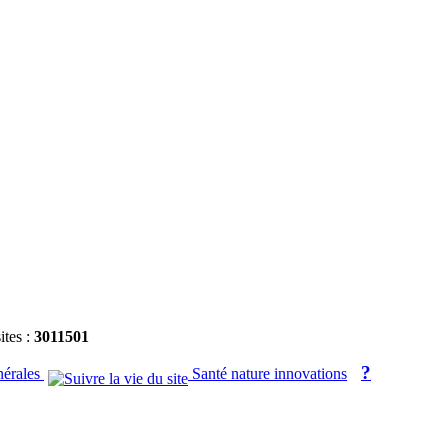
ites :
3011501
?
nérales
Santé nature innovations