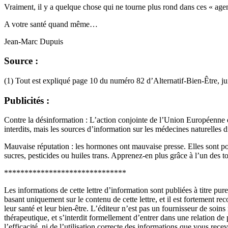
Vraiment, il y a quelque chose qui ne tourne plus rond dans ces « a
A votre santé quand même…
Jean-Marc Dupuis
Source :
(1) Tout est expliqué page 10 du numéro 82 d’Alternatif-Bien-Être, ju
Publicités :
Contre la désinformation : L’action conjointe de l’Union Européenne et
interdits, mais les sources d’information sur les médecines naturelles d
Mauvaise réputation : les hormones ont mauvaise presse. Elles sont po
sucres, pesticides ou huiles trans. Apprenez-en plus grâce à l’un des
******************************
Les informations de cette lettre d’information sont publiées à titre p
basant uniquement sur le contenu de cette lettre, et il est fortement 
leur santé et leur bien-être. L’éditeur n’est pas un fournisseur de soi
thérapeutique, et s’interdit formellement d’entrer dans une relation de 
l’efficacité, ni de l’utilisation correcte des informations que vous r