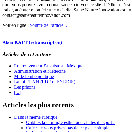
dont vous pouvez avoir connaissance à travers ce site. L’éditeur n’est
traiter, atténuer ou guérir une maladie. Santé Nature Innovation est
contact@santenatureinnovation.com
Voir en ligne :
Source de l’article...
Alain KALT (retranscription)
Articles de cet auteur
Le mouvement Zapatiste au Mexique
Administration et Médecine
Mille feuille politique
La loi ELAN (EDF et ENEDIS)
Les prisons
[...]
Articles les plus récents
Dans la même rubrique
Oubliez la chirurgie esthétique : faites du sport !
Café : ne vous privez pas de ce plaisir simple