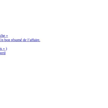
èche »
n bon résumé de l’affaire.
s » )
eril