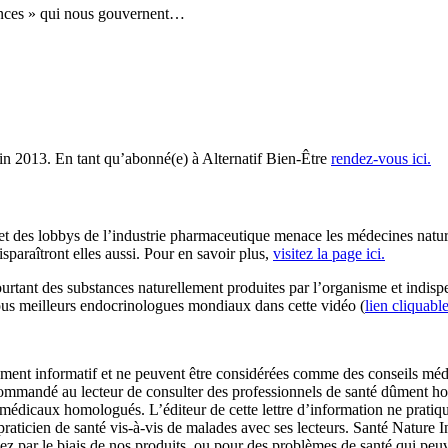
gences » qui nous gouvernent…
in 2013. En tant qu’abonné(e) à Alternatif Bien-Être
rendez-vous ici.
 des lobbys de l’industrie pharmaceutique menace les médecines naturell
isparaîtront elles aussi. Pour en savoir plus,
visitez la page ici.
urtant des substances naturellement produites par l’organisme et indis
 tous meilleurs endocrinologues mondiaux dans cette vidéo (
lien cliquable
urement informatif et ne peuvent être considérées comme des conseils méd
recommandé au lecteur de consulter des professionnels de santé dûment ho
ns médicaux homologués. L’éditeur de cette lettre d’information ne prati
praticien de santé vis-à-vis de malades avec ses lecteurs. Santé Nature In
ecevez par le biais de nos produits, ou pour des problèmes de santé qui 