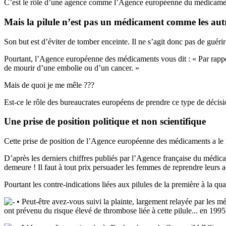
C’est le rôle d’une agence comme l’Agence européenne du médicament d
Mais la pilule n’est pas un médicament comme les aut
Son but est d’éviter de tomber enceinte. Il ne s’agit donc pas de guér
Pourtant, l’Agence européenne des médicaments vous dit : « Par rapport
de mourir d’une embolie ou d’un cancer. »
Mais de quoi je me mêle ???
Est-ce le rôle des bureaucrates européens de prendre ce type de décis
Une prise de position politique et non scientifique
Cette prise de position de l’Agence européenne des médicaments a le mér
D’après les derniers chiffres publiés par l’Agence française du médicam
demeure ! Il faut à tout prix persuader les femmes de reprendre leurs a
Pourtant les contre-indications liées aux pilules de la première à la qu
• Peut-être avez-vous suivi la plainte, largement relayée par les m
ont prévenu du risque élevé de thrombose liée à cette pilule... en 1995