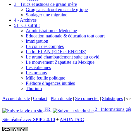
3 - Trucs et astuces de grand-mère
Grog sans alcool en cas de grippe
Soulager une migraine
4 - Archives
51- Ça suffit !
Administration et Médecine
Education nationale & éducation tout court
Immigration
La cour des comptes
La loi ELAN (EDF et ENEDIS)
Le grand chambardement suite au covid
Le mouvement Zapatiste au Mexique
Les éoliennes
Les prisons
Mille feuille politique
Pléthore d’agences inutiles
Thorium
Accueil du site
|
Contact
|
Plan du site
|
Se connecter
|
Statistiques
|
vis
FR
2 - Informations gé
Site réalisé avec SPIP 2.0.10
+
AHUNTSIC