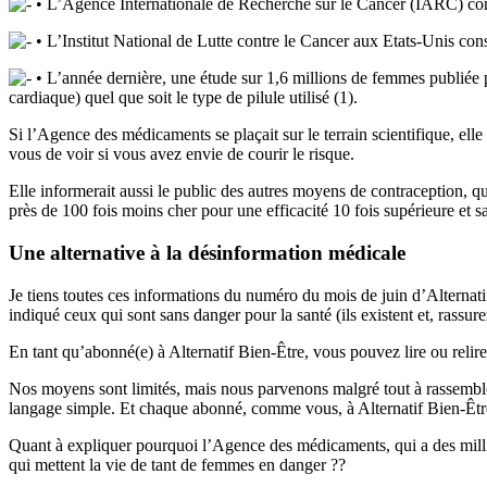
• L’Agence Internationale de Recherche sur le Cancer (IARC) cons
• L’Institut National de Lutte contre le Cancer aux Etats-Unis consi
• L’année dernière, une étude sur 1,6 millions de femmes publiée 
cardiaque) quel que soit le type de pilule utilisé (1).
Si l’Agence des médicaments se plaçait sur le terrain scientifique, elle
vous de voir si vous avez envie de courir le risque.
Elle informerait aussi le public des autres moyens de contraception, qu
près de 100 fois moins cher pour une efficacité 10 fois supérieure et sa
Une alternative à la désinformation médicale
Je tiens toutes ces informations du numéro du mois de juin d’Alternat
indiqué ceux qui sont sans danger pour la santé (ils existent et, rassu
En tant qu’abonné(e) à Alternatif Bien-Être, vous pouvez lire ou reli
Nos moyens sont limités, mais nous parvenons malgré tout à rassembler
langage simple. Et chaque abonné, comme vous, à Alternatif Bien-Être 
Quant à expliquer pourquoi l’Agence des médicaments, qui a des millions
qui mettent la vie de tant de femmes en danger ??