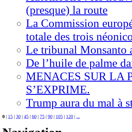
(presque) la route
La Commission europée
totale des trois néonic
Le tribunal Monsanto 
De l’huile de palme dan
MENACES SUR LA P
S’EXPRIME.
Trump aura du mal à s
0
|
15
|
30
|
45
|
60
|
75
|
90
|
105
|
120
|
...