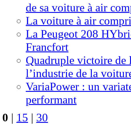
de sa voiture à air com
La voiture à air compr
La Peugeot 208 HYbrid
Francfort
Quadruple victoire de 
l’industrie de la voitur
VariaPower : un variat
performant
0
|
15
|
30