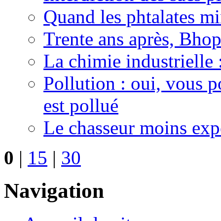
Quand les phtalates mi
Trente ans après, Bhopa
La chimie industrielle 
Pollution : oui, vous p
est pollué
Le chasseur moins ex
0
|
15
|
30
Navigation