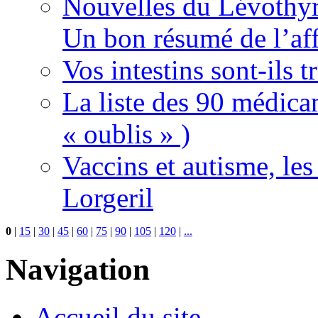
Nouvelles du Lévothyr
Un bon résumé de l’aff
Vos intestins sont-ils t
La liste des 90 médica
« oublis » )
Vaccins et autisme, le
Lorgeril
0
|
15
|
30
|
45
|
60
|
75
|
90
|
105
|
120
|
...
Navigation
Accueil du site