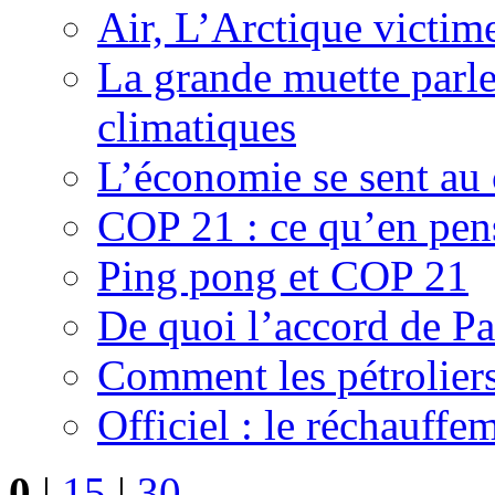
Air, L’Arctique victime
La grande muette parl
climatiques
L’économie se sent au
COP 21 : ce qu’en pens
Ping pong et COP 21
De quoi l’accord de Par
Comment les pétrolier
Officiel : le réchauffe
0
|
15
|
30