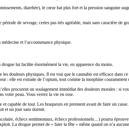
omissements, diarrhée), le cœur bat plus fort et la pression sanguine au
ériode de sevrage, certes pas très agréable, mais sans caractère de grav
 la médecine et l’accoutumance physique.
 la drogue lui facilite énormément la vie, en apparence du moins.
 les douleurs physiques. Il est vrai que le cannabis est efficace dans ce
eur : elle est extraite de l’opium, tout comme la morphine couramment uti
qu’elles procurent un soulagement immédiat des douleurs morales : si vo
ns votre peau. Vous verrez la vie en rose.
 et capable de tout. Les braqueurs en prennent avant de faire un casse. 
it et un jour sans dormir.
scolaire, échecs sentimentaux, échecs professionnels…) pourra éprouver, 
ploit. La drogue permet de « faire la fête » même quand on n’a aucune rai