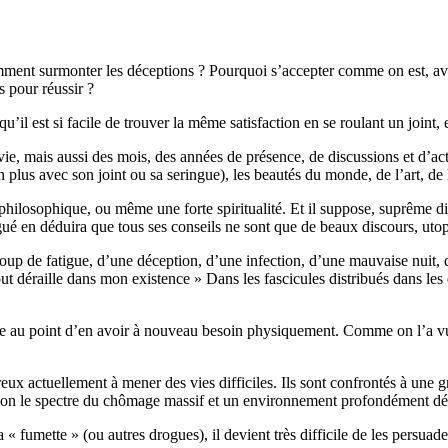
ment surmonter les déceptions ? Pourquoi s’accepter comme on est, ave
s pour réussir ?
’il est si facile de trouver la même satisfaction en se roulant un joint, e
e, mais aussi des mois, des années de présence, de discussions et d’activ
on plus avec son joint ou sa seringue), les beautés du monde, de l’art, 
losophique, ou même une forte spiritualité. Et il suppose, suprême dif
gué en déduira que tous ses conseils ne sont que de beaux discours, ut
n coup de fatigue, d’une déception, d’une infection, d’une mauvaise nuit
out déraille dans mon existence » Dans les fascicules distribués dans les
gue au point d’en avoir à nouveau besoin physiquement. Comme on l’a vu
reux actuellement à mener des vies difficiles. Ils sont confrontés à une 
zon le spectre du chômage massif et un environnement profondément dé
 « fumette » (ou autres drogues), il devient très difficile de les persuad