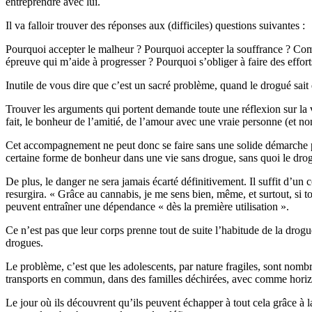
entreprendre avec lui.
Il va falloir trouver des réponses aux (difficiles) questions suivantes :
Pourquoi accepter le malheur ? Pourquoi accepter la souffrance ? Com
épreuve qui m’aide à progresser ? Pourquoi s’obliger à faire des effort
Inutile de vous dire que c’est un sacré problème, quand le drogué sait qu
Trouver les arguments qui portent demande toute une réflexion sur la vi
fait, le bonheur de l’amitié, de l’amour avec une vraie personne (et n
Cet accompagnement ne peut donc se faire sans une solide démarche phi
certaine forme de bonheur dans une vie sans drogue, sans quoi le dro
De plus, le danger ne sera jamais écarté définitivement. Il suffit d’u
resurgira. « Grâce au cannabis, je me sens bien, même, et surtout, si t
peuvent entraîner une dépendance « dès la première utilisation ».
Ce n’est pas que leur corps prenne tout de suite l’habitude de la dro
drogues.
Le problème, c’est que les adolescents, par nature fragiles, sont nomb
transports en commun, dans des familles déchirées, avec comme hori
Le jour où ils découvrent qu’ils peuvent échapper à tout cela grâce à la