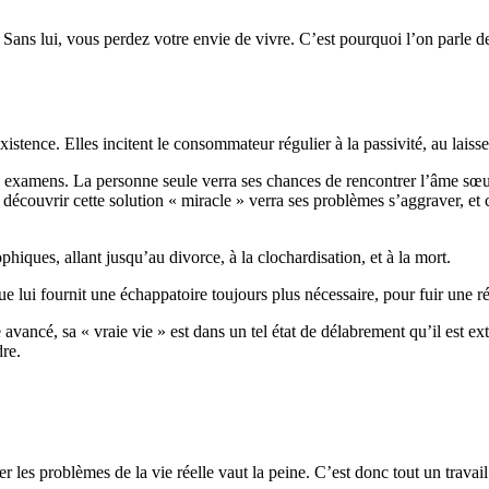
n. Sans lui, vous perdez votre envie de vivre. C’est pourquoi l’on parl
istence. Elles incitent le consommateur régulier à la passivité, au laisse
s examens. La personne seule verra ses chances de rencontrer l’âme sœu
de découvrir cette solution « miracle » verra ses problèmes s’aggraver, e
iques, allant jusqu’au divorce, à la clochardisation, et à la mort.
e lui fournit une échappatoire toujours plus nécessaire, pour fuir une ré
vancé, sa « vraie vie » est dans un tel état de délabrement qu’il est ext
re.
r les problèmes de la vie réelle vaut la peine. C’est donc tout un travail