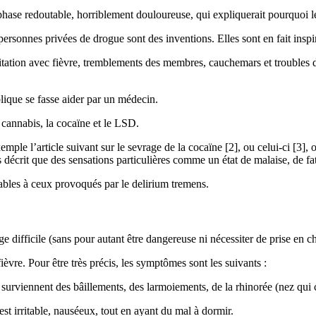
hase redoutable, horriblement douloureuse, qui expliquerait pourquoi les
personnes privées de drogue sont des inventions. Elles sont en fait inspi
itation avec fièvre, tremblements des membres, cauchemars et troubles d
lique se fasse aider par un médecin.
cannabis, la cocaïne et le LSD.
e l’article suivant sur le sevrage de la cocaïne [2], ou celui-ci [3], 
s décrit que des sensations particulières comme un état de malaise, de fat
bles à ceux provoqués par le delirium tremens.
 difficile (sans pour autant être dangereuse ni nécessiter de prise en c
vre. Pour être très précis, les symptômes sont les suivants :
urviennent des bâillements, des larmoiements, de la rhinorée (nez qui co
st irritable, nauséeux, tout en ayant du mal à dormir.