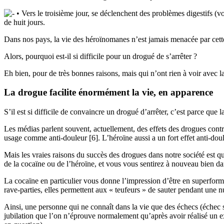
• Vers le troisième jour, se déclenchent des problèmes digestifs (v
de huit jours.
Dans nos pays, la vie des héroïnomanes n’est jamais menacée par cette p
Alors, pourquoi est-il si difficile pour un drogué de s’arrêter ?
Eh bien, pour de très bonnes raisons, mais qui n’ont rien à voir avec
La drogue facilite énormément la vie, en apparence
S’il est si difficile de convaincre un drogué d’arrêter, c’est parce que
Les médias parlent souvent, actuellement, des effets des drogues contre
usage comme anti-douleur [6]. L’héroïne aussi a un fort effet anti-doul
Mais les vraies raisons du succès des drogues dans notre société est 
de la cocaïne ou de l’héroïne, et vous vous sentirez à nouveau bien da
La cocaïne en particulier vous donne l’impression d’être en superforme
rave-parties, elles permettent aux « teufeurs » de sauter pendant une nu
Ainsi, une personne qui ne connaît dans la vie que des échecs (échec 
jubilation que l’on n’éprouve normalement qu’après avoir réalisé un ex