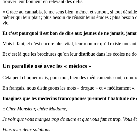
trouver leur bonheur en relevant des défis.
« Grâce au cannabis, je me sens bien, même, et surtout, si tout dérai
métier qui leur plait ; plus besoin de réussir leurs études ; plus besoi
vie.
Et c’est pourquoi il est bon de dire aux jeunes de ne jamais, ja
Mais il faut, et c’est encore plus vital, leur montrer qu’il existe une au
Et c’est là que les brochures qu’on leur distribue dans les écoles ne d
Un parallèle osé avec les « médocs »
Cela peut choquer mais, pour moi, bien des médicaments sont, comme l
En français, nous distinguons les mots « drogue » et « médicament », m
Imaginez que les médecins francophones prennent l’habitude de di
« Cher Monsieur, chère Madame,
Je vois que vous mangez trop de sucre et que vous fumez trop. Vous êtes
Vous avez deux solutions :