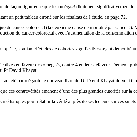
ure de façon rigoureuse que les oméga-3 diminuent significativement le r
ant un petit tableau erroné sur les résultats de l’étude, en page 72.
e de cancer colorectal (la deuxième cause de mortalité par cancer !). Ma
éduction du cancer colorectal avec l’augmentation de la consommation d
ait qu’il y a autant d’études de cohortes significatives ayant démontr
gnificatives en faveur des oméga-3, contre 4 en leur défaveur. Démenti pu
e du Pr David Khayat.
ont acheté par mégarde le nouveau livre du Dr David Khayat doivent être 
e que ces contrevérités émanent d’une des plus grandes autorités sur la 
 médiatiques pour rétablir la vérité auprès de ses lecteurs sur ces suje