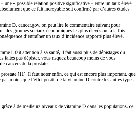
 une « possible relation positive significative » entre un taux élevé
t absolument que ce fait incroyable soit confirmé par d’autres études
itamine D, cancer.gov, on peut lire le commentaire suivant pour
sus des groupes sociaux économiques les plus élevés ont à la fois
conséquence d’entraîner un taux d’incidence rapporté plus élevé. »
e il fait attention à sa santé, il fait aussi plus de dépistages du
ous faites pas dépister, vous risquez beaucoup moins de vous
e cancers de la prostate.
rostate [11]. Il faut noter enfin, ce qui est encore plus important, que
pas moins que l’effet positif de la vitamine D contre les autres types
és grâce à de meilleurs niveaux de vitamine D dans les populations, ce