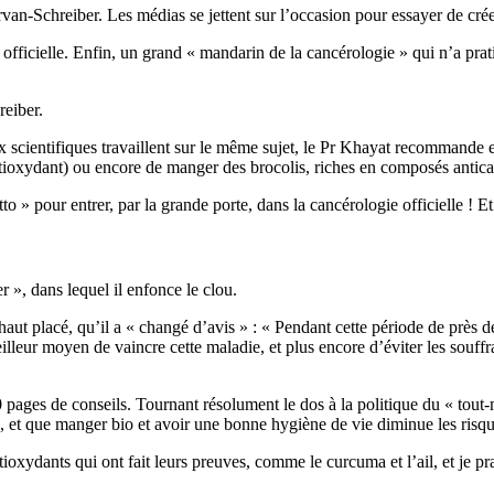
Servan-Schreiber. Les médias se jettent sur l’occasion pour essayer de cr
fficielle. Enfin, un grand « mandarin de la cancérologie » qui n’a prati
eiber.
 scientifiques travaillent sur le même sujet, le Pr Khayat recommande en
ntioxydant) ou encore de manger des brocolis, riches en composés antica
o » pour entrer, par la grande porte, dans la cancérologie officielle ! 
 », dans lequel il enfonce le clou.
haut placé, qu’il a « changé d’avis » : « Pendant cette période de près 
lleur moyen de vaincre cette maladie, et plus encore d’éviter les souffra
0 pages de conseils. Tournant résolument le dos à la politique du « tout-
 », et que manger bio et avoir une bonne hygiène de vie diminue les risqu
tioxydants qui ont fait leurs preuves, comme le curcuma et l’ail, et je p