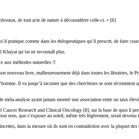
ession, de tout acte de nature à déconsidérer celle-ci. » [6]
u’il pratique comme dans les thérapeutiques qu’il prescrit, de faire courir
vid Khayat qu’on ne reconnaît plus.
ice aux méthodes naturelles !!
n nouveau livre, malheureusement déjà dans toutes les librairies, le Pr
 l’homme. Il va jusqu’à raconter que des chercheurs se sont récemment a
ule méta-analyse ayant jamais montré une association entre un taux élev
of Cancer Research and Clinical Oncology [8], sur la base de quoi il pre
 bon sens, que s’exposer au soleil, même très légèrement, serait devenu 
ncettes, dans la mesure où ils sont en contradiction avec la plupart des 