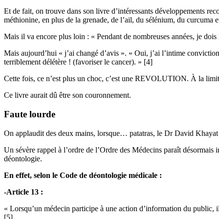
Et de fait, on trouve dans son livre d’intéressants développements r
méthionine, en plus de la grenade, de l’ail, du sélénium, du curcuma et
Mais il va encore plus loin : « Pendant de nombreuses années, je dois le 
Mais aujourd’hui « j’ai changé d’avis ». « Oui, j’ai l’intime conviction
terriblement délétère ! (favoriser le cancer). » [4]
Cette fois, ce n’est plus un choc, c’est une REVOLUTION. À la limite
Ce livre aurait dû être son couronnement.
Faute lourde
On applaudit des deux mains, lorsque… patatras, le Dr David Khayat sor
Un sévère rappel à l’ordre de l’Ordre des Médecins paraît désormais i
déontologie.
En effet, selon le Code de déontologie médicale :
-Article 13 :
« Lorsqu’un médecin participe à une action d’information du public, il
[5]