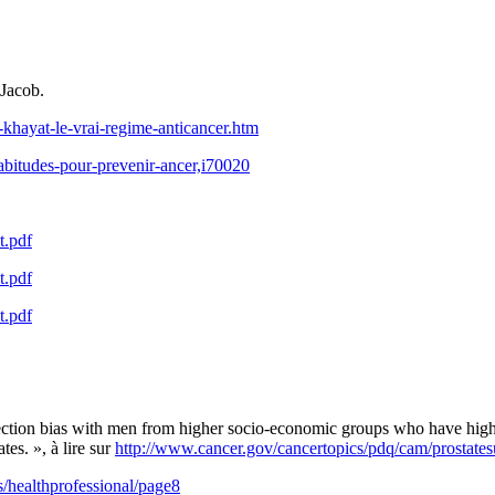
 Jacob.
-khayat-le-vrai-regime-anticancer.htm
abitudes-pour-prevenir-ancer,i70020
t.pdf
t.pdf
t.pdf
etection bias with men from higher socio-economic groups who have high
tes. », à lire sur
http://www.cancer.gov/cancertopics/pdq/cam/prostates
/healthprofessional/page8