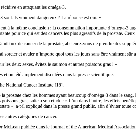
l récidive en attaquant les oméga-3.
-3 sont-ils vraiment dangereux ? La réponse est oui. »
rivent à la même conclusion : la consommation importante d’oméga-3 au
rtante pour ce qui est des cancers les plus agressifs de la prostate. Ceux 
familiaux de cancer de la prostate, abstenez-vous de prendre des suppl
enti sorcier et avaler n’importe quoi tous les jours sans être vraiment sûr
 les deux sexes, évitez le saumon et autres poissons gras ! »
es et ont été amplement discutées dans la presse scientifique.
he National Cancer Institute [18].
 de la prostate chez les hommes ayant beaucoup d’oméga-3 dans le sang, l
poissons gras, suite à son étude : « L’un dans l’autre, les effets béné
tate », a-t-il expliqué dans la presse grand public, afin d’éviter toute c
es autres catégories de cancer.
u Dr McLean publiée dans le Journal of the American Medical Associati