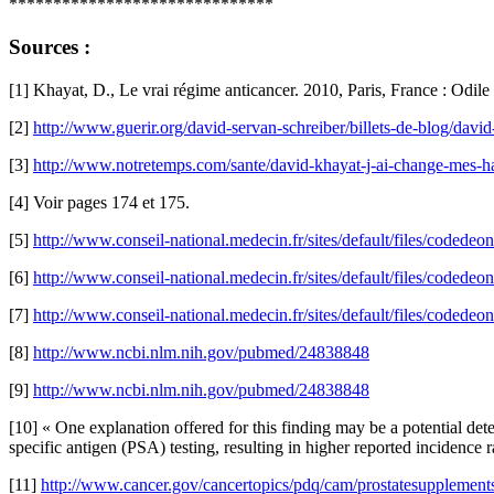
******************************
Sources :
[1] Khayat, D., Le vrai régime anticancer. 2010, Paris, France : Odile
[2]
http://www.guerir.org/david-servan-schreiber/billets-de-blog/david
[3]
http://www.notretemps.com/sante/david-khayat-j-ai-change-mes-h
[4] Voir pages 174 et 175.
[5]
http://www.conseil-national.medecin.fr/sites/default/files/codedeon
[6]
http://www.conseil-national.medecin.fr/sites/default/files/codedeon
[7]
http://www.conseil-national.medecin.fr/sites/default/files/codedeon
[8]
http://www.ncbi.nlm.nih.gov/pubmed/24838848
[9]
http://www.ncbi.nlm.nih.gov/pubmed/24838848
[10] « One explanation offered for this finding may be a potential d
specific antigen (PSA) testing, resulting in higher reported incidence ra
[11]
http://www.cancer.gov/cancertopics/pdq/cam/prostatesupplements