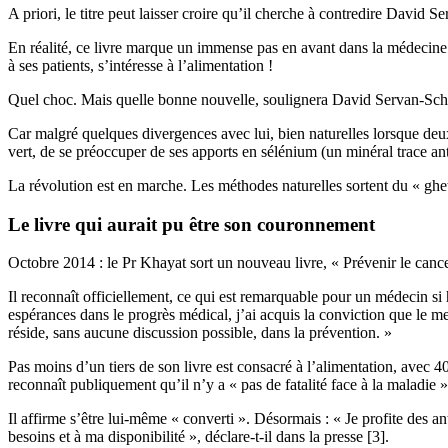
A priori, le titre peut laisser croire qu’il cherche à contredire David 
En réalité, ce livre marque un immense pas en avant dans la médecine o
à ses patients, s’intéresse à l’alimentation !
Quel choc. Mais quelle bonne nouvelle, soulignera David Servan-Schr
Car malgré quelques divergences avec lui, bien naturelles lorsque deux
vert, de se préoccuper de ses apports en sélénium (un minéral trace a
La révolution est en marche. Les méthodes naturelles sortent du « ghett
Le livre qui aurait pu être son couronnement
Octobre 2014 : le Pr Khayat sort un nouveau livre, « Prévenir le cancer
Il reconnaît officiellement, ce qui est remarquable pour un médecin si 
espérances dans le progrès médical, j’ai acquis la conviction que le mei
réside, sans aucune discussion possible, dans la prévention. »
Pas moins d’un tiers de son livre est consacré à l’alimentation, avec 4
reconnaît publiquement qu’il n’y a « pas de fatalité face à la maladie
Il affirme s’être lui-même « converti ». Désormais : « Je profite des an
besoins et à ma disponibilité », déclare-t-il dans la presse [3].