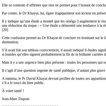
Elle se contente d’affirmer que rien ne permet pour l’instant de concl
Par contre, le Dr Khayat, lui, égare tragiquement son lecteur en présent
Il y indique qu’une étude a montré que les oméga-3 augmentent le risqu
une réduction du risque : « Une étude a démontré une tendance à la r
[20]
Cette confusion permet au Dr Khayat de conclure en ironisant sur le f
diminution.
S’il avait fait son tableau correctement, il aurait indiqué 6 études si
si lourdes qu’elles signent probablement la fin de la brillante carrièr
Mais il y a une urgence bien plus présente : toutes les personnes qui 
Il s’agit d’une question urgente de santé publique, d’autant plus grav
A minima, le Pr David Khayat devrait profiter de toutes ses apparitions
s’il a le souci du bien public.
À votre santé !
Jean-Marc Dupuis