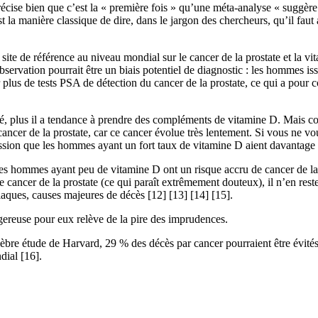
cise bien que c’est la « première fois » qu’une méta-analyse « suggère »
st la manière classique de dire, dans le jargon des chercheurs, qu’il fau
site de référence au niveau mondial sur le cancer de la prostate et la v
bservation pourrait être un biais potentiel de diagnostic : les hommes is
 plus de tests PSA de détection du cancer de la prostate, ce qui a pour 
té, plus il a tendance à prendre des compléments de vitamine D. Mais comm
 cancer de la prostate, car ce cancer évolue très lentement. Si vous ne v
ssion que les hommes ayant un fort taux de vitamine D aient davantage d
 les hommes ayant peu de vitamine D ont un risque accru de cancer de la p
cancer de la prostate (ce qui paraît extrêmement douteux), il n’en reste 
diaques, causes majeures de décès [12] [13] [14] [15].
ngereuse pour eux relève de la pire des imprudences.
célèbre étude de Harvard, 29 % des décès par cancer pourraient être évit
dial [16].