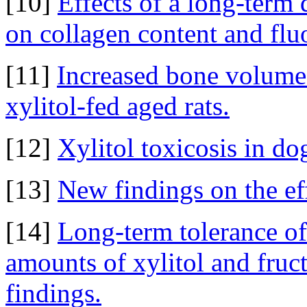
[10]
Effects of a long-term 
on collagen content and fluo
[11]
Increased bone volume
xylitol-fed aged rats.
[12]
Xylitol toxicosis in do
[13]
New findings on the ef
[14]
Long-term tolerance of
amounts of xylitol and fruc
findings.