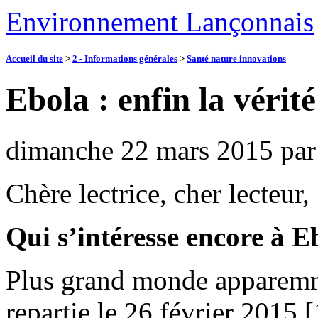
Environnement Lançonnais
Accueil du site
>
2 - Informations générales
>
Santé nature innovations
Ebola : enfin la vérité
dimanche 22 mars 2015
pa
Chère lectrice, cher lecteur,
Qui s’intéresse encore à E
Plus grand monde apparemm
repartie le 26 février 2015 [