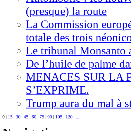
(presque) la route
La Commission europée
totale des trois néonic
Le tribunal Monsanto 
De l’huile de palme dan
MENACES SUR LA P
S’EXPRIME.
Trump aura du mal à s
0
|
15
|
30
|
45
|
60
|
75
|
90
|
105
|
120
|
...