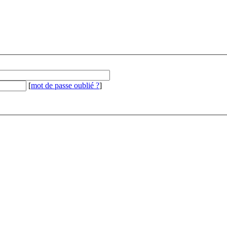
[
mot de passe oublié ?
]