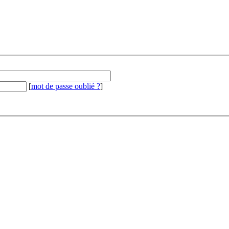
[
mot de passe oublié ?
]