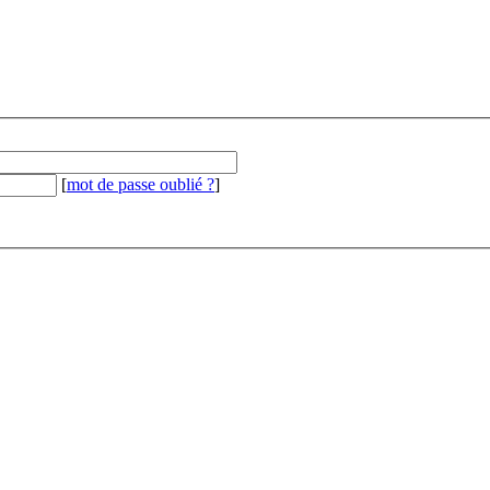
[
mot de passe oublié ?
]