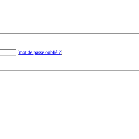
[
mot de passe oublié ?
]