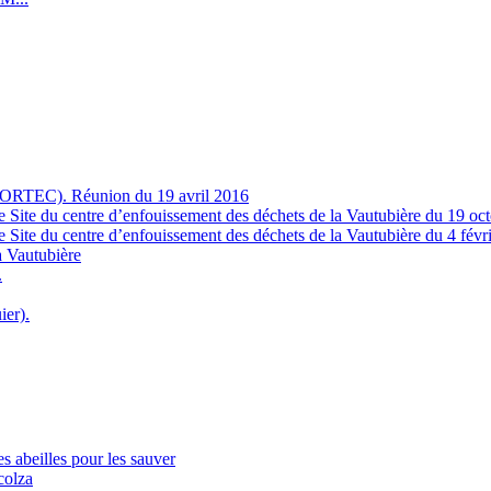
(ORTEC). Réunion du 19 avril 2016
 Site du centre d’enfouissement des déchets de la Vautubière du 19 oc
 Site du centre d’enfouissement des déchets de la Vautubière du 4 févr
 Vautubière
.
ier).
 abeilles pour les sauver
colza