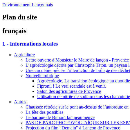
Environnement Lançonnais
Plan du site
français
1 - Informations locales
Agriculture
Lettre ouverte à Monsieur le Maire de lançon - Provence
L’agroécologie décrite par Christophe Taton, un paysan l
Une circulaire précise l’interdiction de brûlage des déchet
Nouvelle rubrique
Agroécologie, La transition écologique au quotidi
Fipronil ! Le vrai scandale est à venir.
Salon des agricultures de Provence
Utilisation de nitrite de sodium dans les charcuterie
Autres
Chaussée rétrécie sur le pont au-dessus de l’autoroute en 
La fête des possibles
Le barrage de Bimont fait peau neuve
PAS DE PARC PHOTOVOLTAÏQUE SUR LES ES
Projection du film "Demain" à Lançon de Provence