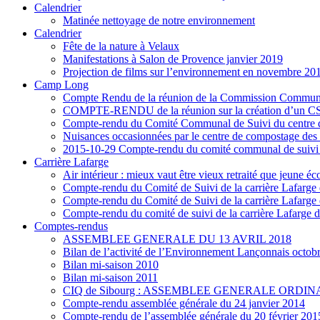
Calendrier
Matinée nettoyage de notre environnement
Calendrier
Fête de la nature à Velaux
Manifestations à Salon de Provence janvier 2019
Projection de films sur l’environnement en novembre 20
Camp Long
Compte Rendu de la réunion de la Commission Communal
COMPTE-RENDU de la réunion sur la création d’un CS
Compte-rendu du Comité Communal de Suivi du centre d
Nuisances occasionnées par le centre de compostage de
2015-10-29 Compte-rendu du comité communal de suivi 
Carrière Lafarge
Air intérieur : mieux vaut être vieux retraité que jeune éco
Compte-rendu du Comité de Suivi de la carrière Lafarge d
Compte-rendu du Comité de Suivi de la carrière Lafarge d
Compte-rendu du comité de suivi de la carrière Lafarge d
Comptes-rendus
ASSEMBLEE GENERALE DU 13 AVRIL 2018
Bilan de l’activité de l’Environnement Lançonnais octob
Bilan mi-saison 2010
Bilan mi-saison 2011
CIQ de Sibourg : ASSEMBLEE GENERALE ORDINA
Compte-rendu assemblée générale du 24 janvier 2014
Compte-rendu de l’assemblée générale du 20 février 201