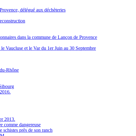
Provence, délégué aux déchèteries
reconstruction
ssionnaires dans la commune de Lançon de Provence
 le Vaucluse et le Var du 1er Juin au 30 Septembre
s-du-Rhône
 Sibourg
 2016.
er 2013.
rée comme dangereuse
 schistes près de son ranch
M...