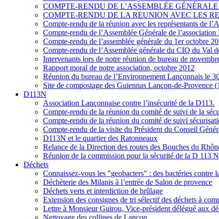
COMPTE-RENDU DE L’ASSEMBLÉE GÉNÉRALE 
COMPTE-RENDU DE LA REUNION AVEC LES REPR
Compte-rendu de la réunion avec les représentants de l
Compte-rendu de l’Assemblée Générale de l’association
Compte-rendu de l’assemblée générale du 1er octobre 2
Compte-rendu de l’Assemblée générale du CIQ du Val d
Intervenants lors de notre réunion de bureau de novembr
Rapport moral de notre association, octobre 2012
Réunion du bureau de l’Environnement Lançonnais le 30
Site de compostage des Guiennas Lançon-de-Provence (13
D113N
Association Lançonnaise contre l’insécurité de la D113.
Compte-rendu de la réunion du comité de suivi de la séc
Compte-rendu de la réunion du comité de suivi sécurisa
Compte-rendu de la visite du Président du Conseil Génér
D113N et le quartier des Ratonneaux
Relance de la Direction des routes des Bouches du Rhô
Réunion de la commission pour la sécurité de la D 113 
Déchets
Connaissez-vous les "geobacters" : des bactéries contre la
Déchèterie des Milanis à l’entrée de Salon de provence
Déchets verts et interdiction de brûlage
Extension des consignes de tri sélectif des déchets à com
Lettre à Monsieur Guirou, Vice-président délégué aux d
Nettoyage des collines de Lançon