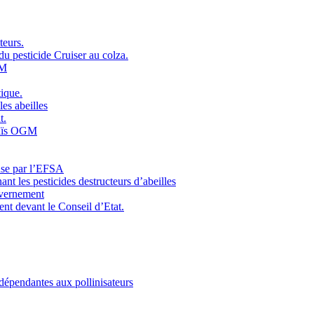
teurs.
 du pesticide Cruiser au colza.
GM
tique.
es abeilles
t.
maïs OGM
ause par l’EFSA
ant les pesticides destructeurs d’abeilles
ouvernement
ent devant le Conseil d’Etat.
s dépendantes aux pollinisateurs