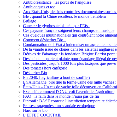
Antibiorésistance : les porcs de l’angoisse
Antibiotiques et toc
Aux Etats-Unis, des lois contre les documentaires sur les 
Blé : quand la Chine récoltera, le monde tremblera
Brûlage
Cancer : le glyphosate blanchi par l’Efsa
Ces paysans français soignent leurs champs en musique
Ces quelques multinationales qui contrôlent notre aliment
Comment désherber Bio...
Condamnation de l’Etat à indemniser un agriculteur suite
De la viande issue de clones dans les assiettes anglaises e
Dérives de l’abattage : la fondation Brigitte Bardot porte 
Des habitants portent plainte pour épandage illégal de pes
Des pesticides jusqu’à 1000 fois plus toxiques que prévu 
Des tomates hors catégorie
Désherber Bio
En 2040, l’agriculture à bout de souffle ?
En Allemagne, pire que la ferme-usine des mille vaches : 
États-Unis - Un cas de vache folle découvert en Californ
Exclusif : comment l’ONU voit l’avenir de l’agriculture
FAO : la faim dans le monde n’aura pas de fin
Fipronil : BASF conteste l’interdiction temporaire édicté
Fraises espagnoles : un scandale écologique
Haro sur le bio
L’EFFET COCKTAIL