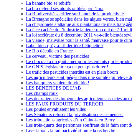
La banane bio se rebiffe
La bio défend ses atouts oubliés par l’Inra
La Biodiversité sacrifiée sur l’autel de la productivité
La Bretagne se spécialise dans les algues vertes, bien mal
La chrysomèle s’attaque aux plantations de maïs transgé
La face cachée de l’industrie laitière : un coût de 7,1 mill
La loi scélérate du 8 décembre 2011 va-t-elle bientôt sévi
La viande, mauvaise pour la santé, mauvaise pour le clim
Label bio : qu’y a-t-il derrière l’étiquette ?
Le Bio décolle en France
Le cerveau, victime des pesticides
Le chocolat a un goût amer pour les enfants qui le produi
Le GNIS législateur : ça ne peut plus durer !
Le trafic des pesticides interdits est en plein boom
Les agriculteurs sont piégés dans une spirale qui relève de
Les banquiers veulent du vin bio !
LES BENEFICES DE L’AB
Les champs roux
Les deux-tiers des tumeurs des agriculteurs associés aux 
LES FAUX PRODUITS DU TERROIR.
Les poules envahissent les villes
Les Sénateurs refusent la privatisation des semences.
Les tribulations agricoles d’un Chinois en Berry
Les trois-quarts des personnes souffrant de la faim sont 
Live Japon : la radioactivité stimule la recherche