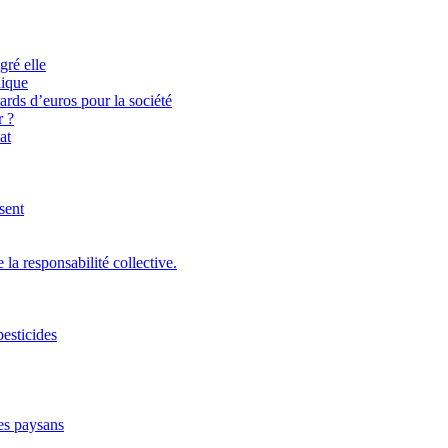
gré elle
nique
iards d’euros pour la société
r ?
at
sent
 la responsabilité collective.
pesticides
des paysans