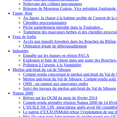
Nettoyage des collines lançonnaises
Réponse de Monsieur Guirou, Vice président Agglopole 
Faune, flore
Au Japon, la chasse à la baleine profite de l’argent de la 
Chenilles processionnaires
Pêche partiellement interdite dans la Touloubre...
Traitement des mauvaises herbes et des chenilles proce
Feux de forêts
Accès aux massifs forestiers dans les Bouches du Rhône,
Obligation légale de débroussaillement
Industries
Enquête sur les risques en région PACA
Explosion et fuite de chlore dans une usine des Bouche
Pollution à l’arsenic à la Vautubière
Merlon anti-bruit du val de Sibourg
Compte-rendu concernant le merlon anti-bruit du Val de
Merlon anti-bruit du Val de Sibourg. Compte-rendu août
OMS : un rapport aux mauvaises ondes
Suivi des travaux du merlon anti-bruit du Val de Sibourg
Natura 2000
Brèves sur les OGM du mois de février 2014
Compte-rendu première réunion Natura 2000 du 14 févri
L’HUILE DE LIN, miraculeuse après avoir été considé
Le patron d’EXXONMobil refuse l’exploitation de gaz de
Mac Do veut nous faire manger du poulet nourri aux OG