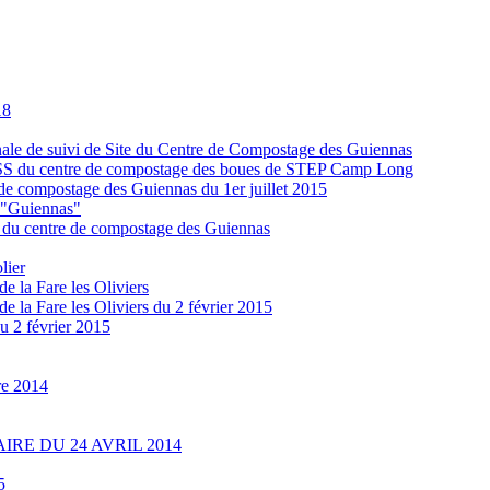
18
e de suivi de Site du Centre de Compostage des Guiennas
S du centre de compostage des boues de STEP Camp Long
e compostage des Guiennas du 1er juillet 2015
s "Guiennas"
du centre de compostage des Guiennas
lier
e la Fare les Oliviers
e la Fare les Oliviers du 2 février 2015
u 2 février 2015
re 2014
IRE DU 24 AVRIL 2014
5