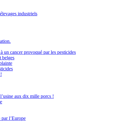
élevages industriels
ation.
 à un cancer provoqué par les pesticides
t belges
plainte
ticides
!
l’usine aux dix mille porcs !
ie
e par l’Europe