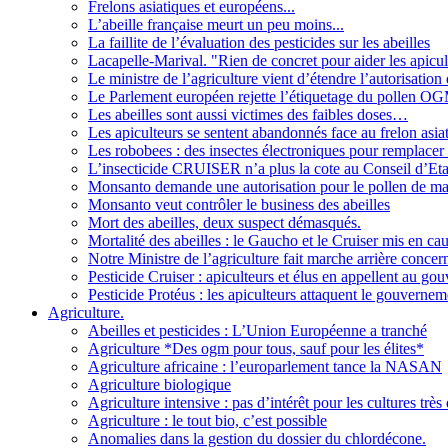
Frelons asiatiques et européens...
L’abeille française meurt un peu moins...
La faillite de l’évaluation des pesticides sur les abeilles
Lacapelle-Marival. "Rien de concret pour aider les apicul
Le ministre de l’agriculture vient d’étendre l’autorisation
Le Parlement européen rejette l’étiquetage du pollen O
Les abeilles sont aussi victimes des faibles doses…
Les apiculteurs se sentent abandonnés face au frelon asia
Les robobees : des insectes électroniques pour remplacer l
L’insecticide CRUISER n’a plus la cote au Conseil d’Eta
Monsanto demande une autorisation pour le pollen de 
Monsanto veut contrôler le business des abeilles
Mort des abeilles, deux suspect démasqués.
Mortalité des abeilles : le Gaucho et le Cruiser mis en c
Notre Ministre de l’agriculture fait marche arrière concern
Pesticide Cruiser : apiculteurs et élus en appellent au g
Pesticide Protéus : les apiculteurs attaquent le gouvernem
Agriculture.
Abeilles et pesticides : L’Union Européenne a tranché
Agriculture *Des ogm pour tous, sauf pour les élites*
Agriculture africaine : l’europarlement tance la NASAN
Agriculture biologique
Agriculture intensive : pas d’intérêt pour les cultures trè
Agriculture : le tout bio, c’est possible
Anomalies dans la gestion du dossier du chlordécone.