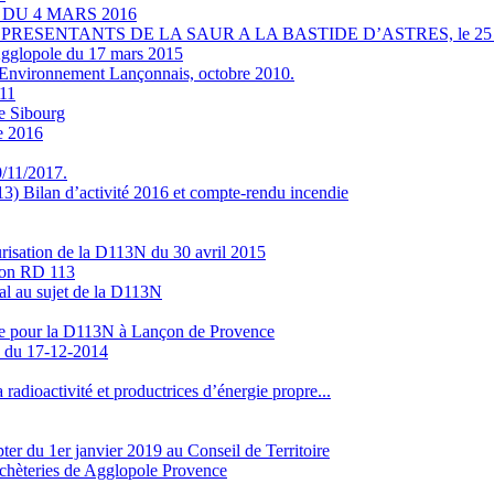
DU 4 MARS 2016
ESENTANTS DE LA SAUR A LA BASTIDE D’ASTRES, le 25 
’Agglopole du 17 mars 2015
 Environnement Lançonnais, octobre 2010.
011
e Sibourg
e 2016
/11/2017.
) Bilan d’activité 2016 et compte-rendu incendie
urisation de la D113N du 30 avril 2015
tion RD 113
al au sujet de la D113N
ne pour la D113N à Lançon de Provence
N du 17-12-2014
 radioactivité et productrices d’énergie propre...
pter du 1er janvier 2019 au Conseil de Territoire
échèteries de Agglopole Provence