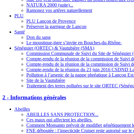
NATURA 2000 (suite)...
Ramonez vos artères naturellement
PLU
PLU Lançon de Provence
Préserver la garrigue de Lançon
Santé
Don du sang
Le moustique-tigre s’invite en Bouches-du-Rhône.
Sénéguier (ORTEC) & Vautubière (SMA)
Commission Communale de Suivi du Site de Sénéguier 
Compte-rendu de la réunion de la commission de Suivi de
Compte-rendu de la réunion de la commission de Suivi de
Compte-rendu de la réunion du 23 juin 2016 CSDND La
Pollution à l’arsenic de la nappe phréatique à Lançon Est
Site de la Vautubière
Traitement des terres polluées sur le site ORTEC (Sénégu
2 - Informations générales
Abeilles
ABEILLES SANS PROTECTION...
Ces maux qui affectent les abeilles.
Comment Monsanto prévoit de modifier génétiquement les
FNE déboutée : l’insecticide Cruiser reste autorisé sur le 