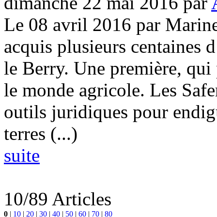
dimanche 22 mai 2016
par
Le 08 avril 2016 par Marin
acquis plusieurs centaines d
le Berry. Une première, qui
le monde agricole. Les Safer
outils juridiques pour endi
terres (...)
suite
10/89 Articles
0
|
10
|
20
|
30
|
40
|
50
|
60
|
70
|
80