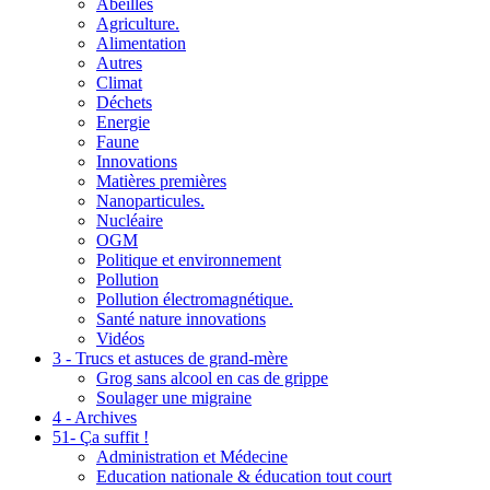
Abeilles
Agriculture.
Alimentation
Autres
Climat
Déchets
Energie
Faune
Innovations
Matières premières
Nanoparticules.
Nucléaire
OGM
Politique et environnement
Pollution
Pollution électromagnétique.
Santé nature innovations
Vidéos
3 - Trucs et astuces de grand-mère
Grog sans alcool en cas de grippe
Soulager une migraine
4 - Archives
51- Ça suffit !
Administration et Médecine
Education nationale & éducation tout court