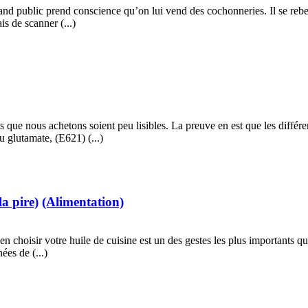
grand public prend conscience qu’on lui vend des cochonneries. Il se reb
s de scanner (...)
its que nous achetons soient peu lisibles. La preuve en est que les diffé
 glutamate, (E621) (...)
la pire)
(Alimentation)
ien choisir votre huile de cuisine est un des gestes les plus importants q
ées de (...)