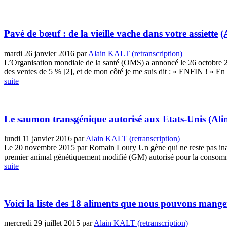
Pavé de bœuf : de la vieille vache dans votre assiette
(
mardi 26 janvier 2016
par
Alain KALT (retranscription)
L’Organisation mondiale de la santé (OMS) a annoncé le 26 octobre 2
des ventes de 5 % [2], et de mon côté je me suis dit : « ENFIN ! » En 
suite
Le saumon transgénique autorisé aux Etats-Unis
(Ali
lundi 11 janvier 2016
par
Alain KALT (retranscription)
Le 20 novembre 2015 par Romain Loury Un gène qui ne reste pas ina
premier animal génétiquement modifié (GM) autorisé pour la consomma
suite
Voici la liste des 18 aliments que nous pouvons man
mercredi 29 juillet 2015
par
Alain KALT (retranscription)