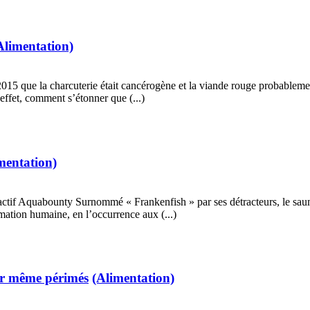
Alimentation)
015 que la charcuterie était cancérogène et la viande rouge probablem
effet, comment s’étonner que (...)
mentation)
ctif Aquabounty Surnommé « Frankenfish » par ses détracteurs, le sa
tion humaine, en l’occurrence aux (...)
ger même périmés
(Alimentation)