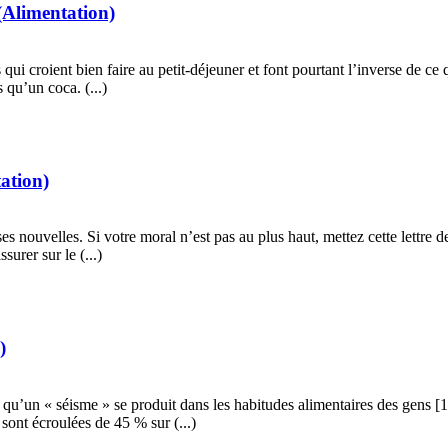
(Alimentation)
 qui croient bien faire au petit-déjeuner et font pourtant l’inverse de c
 qu’un coca. (...)
ation)
s nouvelles. Si votre moral n’est pas au plus haut, mettez cette lettre de
surer sur le (...)
)
un « séisme » se produit dans les habitudes alimentaires des gens [1
sont écroulées de 45 % sur (...)