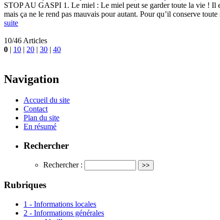
STOP AU GASPI 1. Le miel : Le miel peut se garder toute la vie ! Il e
mais ça ne le rend pas mauvais pour autant. Pour qu’il conserve toute s
suite
10/46 Articles
0
|
10
|
20
|
30
|
40
Navigation
Accueil du site
Contact
Plan du site
En résumé
Rechercher
Rechercher :
Rubriques
1 - Informations locales
2 - Informations générales