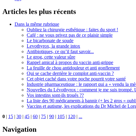
Articles les plus récents
Dans la même rubrique
Oubliez la chirurgie esthétique : faites du sport !
Café : ne vous privez pas de ce plaisir simple
Le bicarbonate de soude
Levothyrox, la grande intox
Antibiotiques, ce qu’il faut savoir...
Le grog, cette valeur sûre
Rappel amical à propos du vaccin anti-grippe
La feuille de chou antidouleur et anti gonflement
Qui se cache derrière le complot anti-vaccin ?
Cet objet caché dans votre poche pourrit votre santé
Industrie pharmaceutique : le rapport qui a « vendu la m
Nouvelles du Lévothyrox : comment je me suis trompé. U
Vos intestins sont-ils troués ??
La liste des 90 médicaments à bannir (+ les 2 gros « oubli
Vaccins et autisme, les explications du Dr Michel de Lorg
0
|
15
|
30
|
45
|
60
|
75
|
90
|
105
|
120
|
...
Navigation