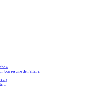
èche »
n bon résumé de l’affaire.
s » )
eril