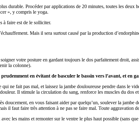
et plus durable. Procéder par applications de 20 minutes, toutes les de
cer », y compris le yoga.
 faire est de le solliciter.
’échauffement. Mais il sera surtout causé par la production d’endorphi
t soigner votre posture en gardant toujours le dos parfaitement droit, as
enir la colonne).
 prudemment en évitant de basculer le bassin vers l’avant, et en gar
ui ne fait pas mal, et laissez la jambe douloureuse pendre dans le vid
uleur. Il stimule la circulation du sang, renforce les muscles du dos et
ès doucement, en vous faisant aider par quelqu’un, soulever la jambe dou
 il faut faire très attention à ne pas se faire mal. Toute aggravation d
x avec les mains et remonter sur le ventre le plus haut possible (sans q