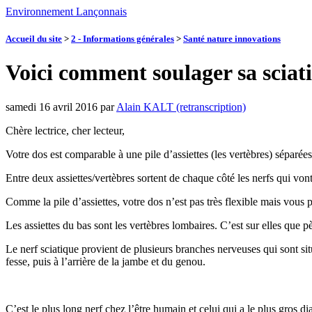
Environnement Lançonnais
Accueil du site
>
2 - Informations générales
>
Santé nature innovations
Voici comment soulager sa sciat
samedi 16 avril 2016
par
Alain KALT (retranscription)
Chère lectrice, cher lecteur,
Votre dos est comparable à une pile d’assiettes (les vertèbres) séparées
Entre deux assiettes/vertèbres sortent de chaque côté les nerfs qui vont
Comme la pile d’assiettes, votre dos n’est pas très flexible mais vou
Les assiettes du bas sont les vertèbres lombaires. C’est sur elles que pè
Le nerf sciatique provient de plusieurs branches nerveuses qui sont si
fesse, puis à l’arrière de la jambe et du genou.
C’est le plus long nerf chez l’être humain et celui qui a le plus gros d