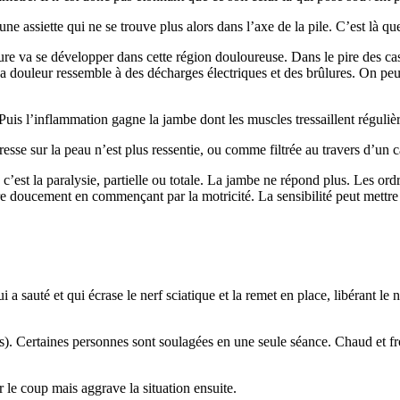
e assiette qui ne se trouve plus alors dans l’axe de la pile. C’est là que
 va se développer dans cette région douloureuse. Dans le pire des cas, 
ouleur ressemble à des décharges électriques et des brûlures. On peut en 
is l’inflammation gagne la jambe dont les muscles tressaillent réguliè
resse sur la peau n’est plus ressentie, ou comme filtrée au travers d’un 
 c’est la paralysie, partielle ou totale. La jambe ne répond plus. Les or
re doucement en commençant par la motricité. La sensibilité peut mettre 
i a sauté et qui écrase le nerf sciatique et la remet en place, libérant le 
s). Certaines personnes sont soulagées en une seule séance. Chaud et f
 le coup mais aggrave la situation ensuite.