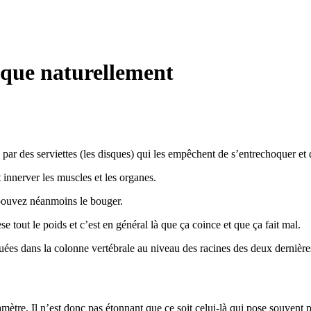
ique naturellement
 par des serviettes (les disques) qui les empêchent de s’entrechoquer et d
 innerver les muscles et les organes.
s pouvez néanmoins le bouger.
se tout le poids et c’est en général là que ça coince et que ça fait mal.
tuées dans la colonne vertébrale au niveau des racines des deux dernière
iamètre. Il n’est donc pas étonnant que ce soit celui-là qui pose souvent