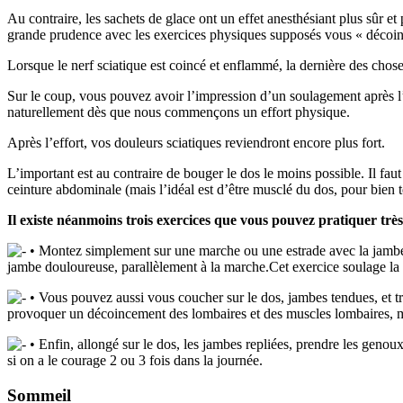
Au contraire, les sachets de glace ont un effet anesthésiant plus sûr 
grande prudence avec les exercices physiques supposés vous « décoin
Lorsque le nerf sciatique est coincé et enflammé, la dernière des choses à
Sur le coup, vous pouvez avoir l’impression d’un soulagement après l
naturellement dès que nous commençons un effort physique.
Après l’effort, vos douleurs sciatiques reviendront encore plus fort.
L’important est au contraire de bouger le dos le moins possible. Il fau
ceinture abdominale (mais l’idéal est d’être musclé du dos, pour bien t
Il existe néanmoins trois exercices que vous pouvez pratiquer très
• Montez simplement sur une marche ou une estrade avec la jambe q
jambe douloureuse, parallèlement à la marche.Cet exercice soulage la do
• Vous pouvez aussi vous coucher sur le dos, jambes tendues, et tr
provoquer un décoincement des lombaires et des muscles lombaires, mais
• Enfin, allongé sur le dos, les jambes repliées, prendre les genou
si on a le courage 2 ou 3 fois dans la journée.
Sommeil