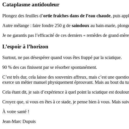
Cataplasme antidouleur
Plongez des feuilles d’
ortie fraîches dans de l’eau chaude
, puis app
Autre mélange : faire fondre 250 g de
saindoux
au bain-marie, plonge
Je ne garantis pas l’efficacité de ces derniers « remèdes de grand-mère
L’espoir à l’horizon
Surtout, ne pas désespérer quand vous êtes frappé par la sciatique.
90 % des cas finissent par se résorber spontanément.
C’est très dur, cela laisse des souvenirs affreux, mais c’est une questi
exerce un métier manuel physiquement éprouvant. Mais au bout du tunnel,
Cela étant dit, je sais d’expérience à quel point la sciatique est doul
Croyez que, si vous en êtes à ce stade, je pense bien à vous. Mais suive
À votre santé !
Jean-Marc Dupuis