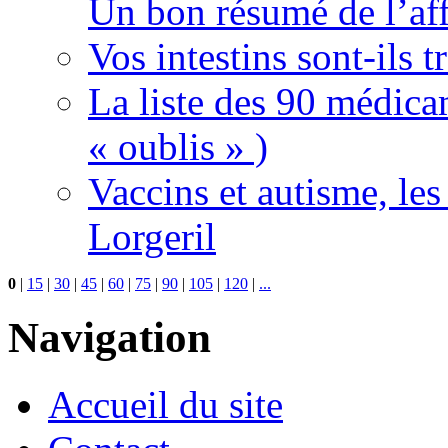
Un bon résumé de l’aff
Vos intestins sont-ils t
La liste des 90 médica
« oublis » )
Vaccins et autisme, le
Lorgeril
0
|
15
|
30
|
45
|
60
|
75
|
90
|
105
|
120
|
...
Navigation
Accueil du site