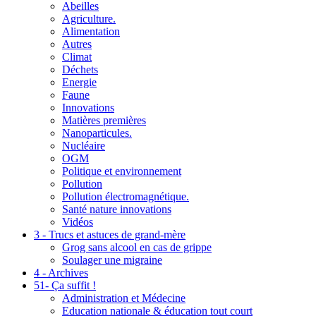
Abeilles
Agriculture.
Alimentation
Autres
Climat
Déchets
Energie
Faune
Innovations
Matières premières
Nanoparticules.
Nucléaire
OGM
Politique et environnement
Pollution
Pollution électromagnétique.
Santé nature innovations
Vidéos
3 - Trucs et astuces de grand-mère
Grog sans alcool en cas de grippe
Soulager une migraine
4 - Archives
51- Ça suffit !
Administration et Médecine
Education nationale & éducation tout court