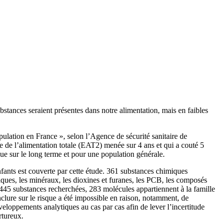
stances seraient présentes dans notre alimentation, mais en faibles
opulation en France », selon l’Agence de sécurité sanitaire de
 de l’alimentation totale (EAT2) menée sur 4 ans et qui a couté 5
que sur le long terme et pour une population générale.
nfants est couverte par cette étude. 361 substances chimiques
iques, les minéraux, les dioxines et furanes, les PCB, les composés
s 445 substances recherchées, 283 molécules appartiennent à la famille
nclure sur le risque a été impossible en raison, notamment, de
loppements analytiques au cas par cas afin de lever l’incertitude
rtureux.