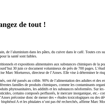
angez de tout !
n, de l’aluminium dans les pâtes, du cuivre dans le café. Toutes ces sub
pour la santé sont faibles.
utritionnels et expositions alimentaires aux substances chimiques de la p
ujourd’hui 30 juin ce document volumineux de près de 700 pages. L’étude
cise Marc Mortureux, directeur de l’Anses. Elle vise à déterminer le ris
és, ont été passés au crible. 90% de l’alimentation des adultes et des e
ifférentes familles de produits chimiques, comme les contaminants organ
duits phytosanitaires, les additifs et les substances néoformées. Sur le
sticides, certains composés perfluorés, le mercure inorganique, etc.- co
l’Anses préconise donc de mener des « études toxicologiques ou des déve
bisphénol A et les phtalates n’ont pas été recherchés, affirme Marc Mo