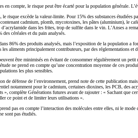
s en compte, le risque peut être écarté pour la population générale. L’év
le risque excède la valeur-limite. Pour 15% des substances étudiées par l
ntenant cadmium, plomb, mycotoxines, les pâtes (aluminium), le café (c
 d’acrylamide dans les frites, trop de sulfite dans le vin. L’Anses a r
% des céréales et du pain analysés.
ans 86% des produits analysés, mais l’exposition de la population a for
s les aliments principalement contributeurs, par des réglementations et d
 peuvent être minimisés en évitant de consommer régulièrement un petit
e l’étude ne prend en compte qu’une concentration moyenne de ces produi
pulations les plus sensibles.
ation de défense de l’environnement, prend note de cette publication mai
tentiel notamment pour le cadmium, certaines dioxines, les PCB, des ac
s », complète Générations futures avant de rajouter : « Sachant que cer
ce point et de limiter leurs utilisations ».
rend pas en compte l’interaction des molécules entre elles, ni le mode d’
e sont pas étudiés.