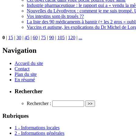
Industrie pharmaceutique : le rapport qui a « vendu la m
Nouvelles du Lévothyrox : comment je me suis trompé. U
Vos intestins sont-ils troués ??
La liste des 90 médicaments à bannir (+ les 2 gros « oubli
Vaccins et autisme, les explications du Dr Michel de Lorg
0
|
15
|
30
|
45
|
60
|
75
|
90
|
105
|
120
|
...
Navigation
Accueil du site
Contact
Plan du site
En résumé
Rechercher
Rechercher :
Rubriques
1 - Informations locales
2 - Informations générales