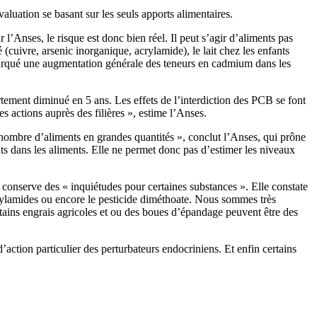
aluation se basant sur les seuls apports alimentaires.
’Anses, le risque est donc bien réel. Il peut s’agir d’aliments pas
uivre, arsenic inorganique, acrylamide), le lait chez les enfants
emarqué une augmentation générale des teneurs en cadmium dans les
tement diminué en 5 ans. Les effets de l’interdiction des PCB se font
es actions auprès des filières », estime l’Anses.
 nombre d’aliments en grandes quantités », conclut l’Anses, qui prône
ts dans les aliments. Elle ne permet donc pas d’estimer les niveaux
s conserve des « inquiétudes pour certaines substances ». Elle constate
rylamides ou encore le pesticide diméthoate. Nous sommes très
tains engrais agricoles et ou des boues d’épandage peuvent être des
action particulier des perturbateurs endocriniens. Et enfin certains