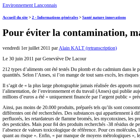
Environnement Lançonnais
Accueil du site
>
2 - Informations générales
>
Santé nature innovations
Pour éviter la contamination, m
vendredi 1er juillet 2011
par
Alain KALT (retranscription)
Le 30 juin 2011 par Geneviève De Lacour
212 types d’aliments ont été testés Du plomb et du cadmium dans le pai
quantités. Selon l’Anses, si l’on mange de tout sans excès, les risques 
Il s’agit de « la plus large photographie jamais réalisée des apports n
l’alimentation, de l’environnement et du travail (Anses) qui publie a
millions d’euros a été « uniquement financée par l’argent public » pré
Ainsi, pas moins de 20.000 produits, préparés tels qu’ils sont consomm
différentes ont été recherchées. Des substances qui appartiennent à d
perfluorés, les retardateurs de flamme bromés, les mycotoxines, les pro
des pesticides. Mais pour 84 des produits recherchés -38 résidus de pe
l’absence de valeurs toxicologique de référence. Pour ces molécules, 
quant au risque ». Enfin, « par manque de moyens métrologiques », le 