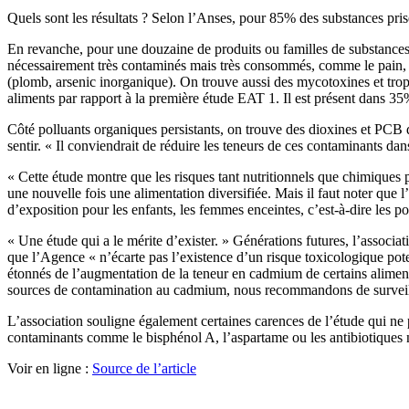
Quels sont les résultats ? Selon l’Anses, pour 85% des substances prise
En revanche, pour une douzaine de produits ou familles de substances, 
nécessairement très contaminés mais très consommés, comme le pain, co
(plomb, arsenic inorganique). On trouve aussi des mycotoxines et trop
aliments par rapport à la première étude EAT 1. Il est présent dans 35
Côté polluants organiques persistants, on trouve des dioxines et PCB d
sentir. « Il conviendrait de réduire les teneurs de ces contaminants dan
« Cette étude montre que les risques tant nutritionnels que chimiques
une nouvelle fois une alimentation diversifiée. Mais il faut noter qu
d’exposition pour les enfants, les femmes enceintes, c’est-à-dire les po
« Une étude qui a le mérite d’exister. » Générations futures, l’associ
que l’Agence « n’écarte pas l’existence d’un risque toxicologique po
étonnés de l’augmentation de la teneur en cadmium de certains aliment
sources de contamination au cadmium, nous recommandons de surveiller 
L’association souligne également certaines carences de l’étude qui ne p
contaminants comme le bisphénol A, l’aspartame ou les antibiotiques n
Voir en ligne :
Source de l’article