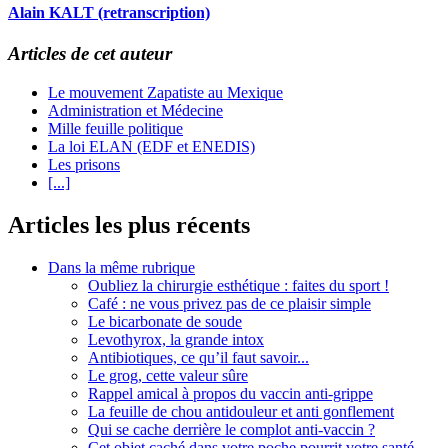
Alain KALT (retranscription)
Articles de cet auteur
Le mouvement Zapatiste au Mexique
Administration et Médecine
Mille feuille politique
La loi ELAN (EDF et ENEDIS)
Les prisons
[...]
Articles les plus récents
Dans la même rubrique
Oubliez la chirurgie esthétique : faites du sport !
Café : ne vous privez pas de ce plaisir simple
Le bicarbonate de soude
Levothyrox, la grande intox
Antibiotiques, ce qu’il faut savoir...
Le grog, cette valeur sûre
Rappel amical à propos du vaccin anti-grippe
La feuille de chou antidouleur et anti gonflement
Qui se cache derrière le complot anti-vaccin ?
Cet objet caché dans votre poche pourrit votre santé