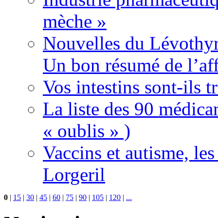
mèche »
Nouvelles du Lévothyr
Un bon résumé de l’aff
Vos intestins sont-ils t
La liste des 90 médica
« oublis » )
Vaccins et autisme, le
Lorgeril
0
|
15
|
30
|
45
|
60
|
75
|
90
|
105
|
120
|
...