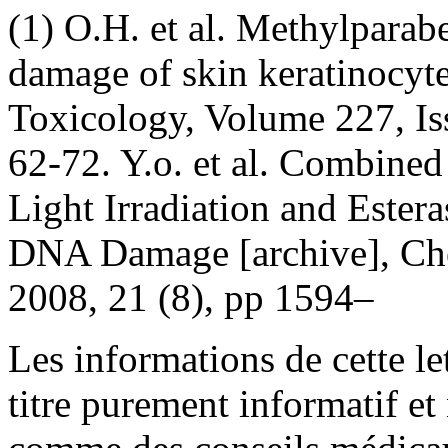
(1) O.H. et al. Methylparab
damage of skin keratinocyte
Toxicology, Volume 227, Is
62-72. Y.o. et al. Combine
Light Irradiation and Este
DNA Damage [archive], Chem
2008, 21 (8), pp 1594–
Les informations de cette le
titre purement informatif et