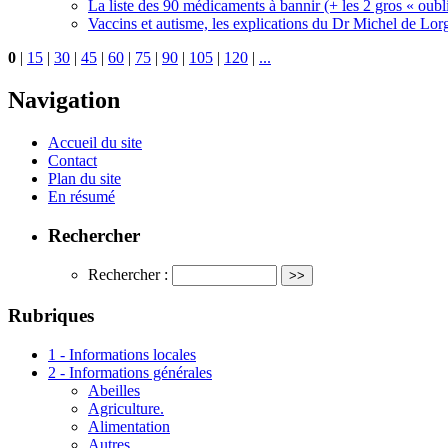
La liste des 90 médicaments à bannir (+ les 2 gros « oubli
Vaccins et autisme, les explications du Dr Michel de Lorg
0
|
15
|
30
|
45
|
60
|
75
|
90
|
105
|
120
|
...
Navigation
Accueil du site
Contact
Plan du site
En résumé
Rechercher
Rechercher :
Rubriques
1 - Informations locales
2 - Informations générales
Abeilles
Agriculture.
Alimentation
Autres