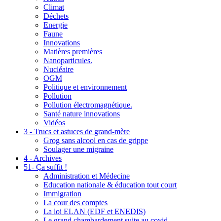
Climat
Déchets
Energie
Faune
Innovations
Matières premières
Nanoparticules.
Nucléaire
OGM
Politique et environnement
Pollution
Pollution électromagnétique.
Santé nature innovations
Vidéos
3 - Trucs et astuces de grand-mère
Grog sans alcool en cas de grippe
Soulager une migraine
4 - Archives
51- Ça suffit !
Administration et Médecine
Education nationale & éducation tout court
Immigration
La cour des comptes
La loi ELAN (EDF et ENEDIS)
Le grand chambardement suite au covid