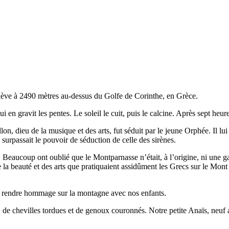
élève à 2490 mètres au-dessus du Golfe de Corinthe, en Grèce.
n gravit les pentes. Le soleil le cuit, puis le calcine. Après sept heur
on, dieu de la musique et des arts, fut séduit par le jeune Orphée. Il lu
urpassait le pouvoir de séduction de celle des sirènes.
ucoup ont oublié que le Montparnasse n’était, à l’origine, ni une gar
de la beauté et des arts que pratiquaient assidûment les Grecs sur le Mont 
ur rendre hommage sur la montagne avec nos enfants.
, de chevilles tordues et de genoux couronnés. Notre petite Anaïs, neuf