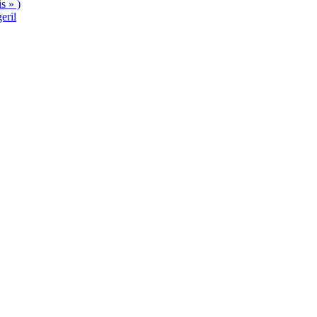
s » )
eril