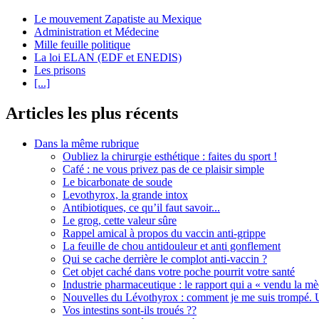
Le mouvement Zapatiste au Mexique
Administration et Médecine
Mille feuille politique
La loi ELAN (EDF et ENEDIS)
Les prisons
[...]
Articles les plus récents
Dans la même rubrique
Oubliez la chirurgie esthétique : faites du sport !
Café : ne vous privez pas de ce plaisir simple
Le bicarbonate de soude
Levothyrox, la grande intox
Antibiotiques, ce qu’il faut savoir...
Le grog, cette valeur sûre
Rappel amical à propos du vaccin anti-grippe
La feuille de chou antidouleur et anti gonflement
Qui se cache derrière le complot anti-vaccin ?
Cet objet caché dans votre poche pourrit votre santé
Industrie pharmaceutique : le rapport qui a « vendu la m
Nouvelles du Lévothyrox : comment je me suis trompé. U
Vos intestins sont-ils troués ??