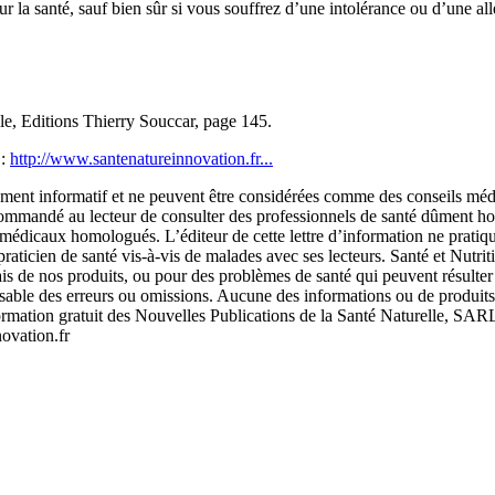
 la santé, sauf bien sûr si vous souffrez d’une intolérance ou d’une all
le, Editions Thierry Souccar, page 145.
 :
http://www.santenatureinnovation.fr...
urement informatif et ne peuvent être considérées comme des conseils méd
recommandé au lecteur de consulter des professionnels de santé dûment ho
ns médicaux homologués. L’éditeur de cette lettre d’information ne prati
raticien de santé vis-à-vis de malades avec ses lecteurs. Santé et Nutrition
 biais de nos produits, ou pour des problèmes de santé qui peuvent résu
sable des erreurs ou omissions. Aucune des informations ou de produits m
nformation gratuit des Nouvelles Publications de la Santé Naturelle, S
ovation.fr