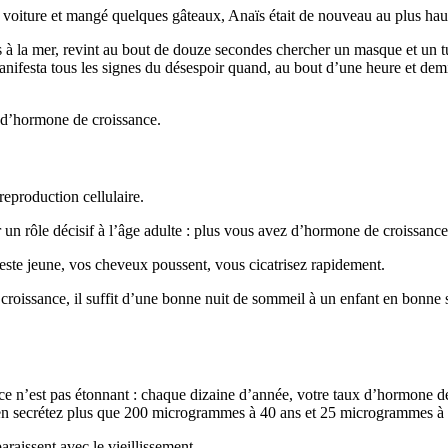
a voiture et mangé quelques gâteaux, Anaïs était de nouveau au plus hau
 à la mer, revint au bout de douze secondes chercher un masque et un tuba
nifesta tous les signes du désespoir quand, au bout d’une heure et demie
x d’hormone de croissance.
reproduction cellulaire.
r un rôle décisif à l’âge adulte : plus vous avez d’hormone de croissance
reste jeune, vos cheveux poussent, vous cicatrisez rapidement.
oissance, il suffit d’une bonne nuit de sommeil à un enfant en bonne sant
 ce n’est pas étonnant : chaque dizaine d’année, votre taux d’hormone de
en secrétez plus que 200 microgrammes à 40 ans et 25 microgrammes à 
aissent avec le vieillissement.