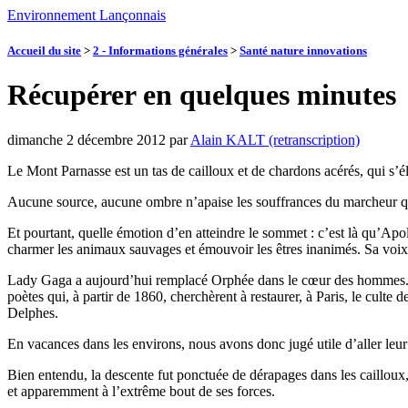
Environnement Lançonnais
Accueil du site
>
2 - Informations générales
>
Santé nature innovations
Récupérer en quelques minutes
dimanche 2 décembre 2012
par
Alain KALT (retranscription)
Le Mont Parnasse est un tas de cailloux et de chardons acérés, qui s’
Aucune source, aucune ombre n’apaise les souffrances du marcheur qui e
Et pourtant, quelle émotion d’en atteindre le sommet : c’est là qu’Apoll
charmer les animaux sauvages et émouvoir les êtres inanimés. Sa voix s
Lady Gaga a aujourd’hui remplacé Orphée dans le cœur des hommes. Bea
poètes qui, à partir de 1860, cherchèrent à restaurer, à Paris, le culte 
Delphes.
En vacances dans les environs, nous avons donc jugé utile d’aller le
Bien entendu, la descente fut ponctuée de dérapages dans les cailloux
et apparemment à l’extrême bout de ses forces.