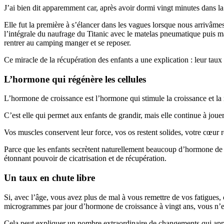
J’ai bien dit apparemment car, après avoir dormi vingt minutes dans l
Elle fut la première à s’élancer dans les vagues lorsque nous arrivâmes
l’intégrale du naufrage du Titanic avec le matelas pneumatique puis ma
rentrer au camping manger et se reposer.
Ce miracle de la récupération des enfants a une explication : leur tau
L’hormone qui régénère les cellules
L’hormone de croissance est l’hormone qui stimule la croissance et la 
C’est elle qui permet aux enfants de grandir, mais elle continue à joue
Vos muscles conservent leur force, vos os restent solides, votre cœur 
Parce que les enfants secrètent naturellement beaucoup d’hormone de cr
étonnant pouvoir de cicatrisation et de récupération.
Un taux en chute libre
Si, avec l’âge, vous avez plus de mal à vous remettre de vos fatigues,
microgrammes par jour d’hormone de croissance à vingt ans, vous n’
Cela peut expliquer un nombre extraordinaire de changements qui appar