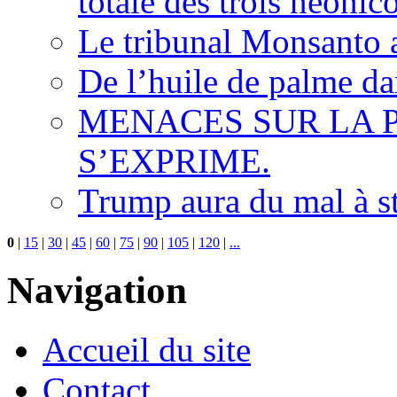
totale des trois néonic
Le tribunal Monsanto 
De l’huile de palme dan
MENACES SUR LA P
S’EXPRIME.
Trump aura du mal à s
0
|
15
|
30
|
45
|
60
|
75
|
90
|
105
|
120
|
...
Navigation
Accueil du site
Contact