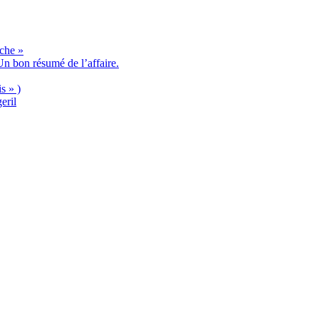
èche »
n bon résumé de l’affaire.
s » )
eril