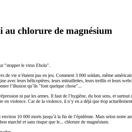
oui au chlorure de magnésium
 "stopper le virus Ebola".
iers de vie n’étaient pas en jeu. Comment 3 000 soldats, même américains 
e avec leurs hélicoptères, leurs mitraillettes, leurs treillis et leurs we
onner l’illusion qu’ils "font quelque chose"...
a répression ni par les armes. Il faut de l’hygiène, du bon sens, et surt
e en violence. Car de la violence, il n’y en a déjà que trop actuellement
 environ 10 000 morts jusqu’à la fin de l’épidémie. Mais selon notre ami
, bon marché et sans risque que le... chlorure de magnésium.
parler.