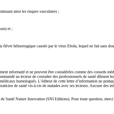
minuant ainsi les risques vasculaires ;
um) et ;
 la fièvre hémorragique causée par le virus Ebola, lequel ne fait sans do
urement informatif et ne peuvent être considérées comme des conseils méd
recommandé au lecteur de consulter des professionnels de santé dûment ho
ns médicaux homologués. L’éditeur de cette lettre d’information ne prati
 praticien de santé vis-à-vis de malades avec ses lecteurs. Aucune des in
it de Santé Nature Innovation (SNI Editions). Pour toute question, mer