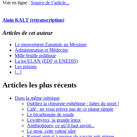
Voir en ligne :
Source de l’article...
Alain KALT (retranscription)
Articles de cet auteur
Le mouvement Zapatiste au Mexique
Administration et Médecine
Mille feuille politique
La loi ELAN (EDF et ENEDIS)
Les prisons
[...]
Articles les plus récents
Dans la même rubrique
Oubliez la chirurgie esthétique : faites du sport !
Café : ne vous privez pas de ce plaisir simple
Le bicarbonate de soude
Levothyrox, la grande intox
Antibiotiques, ce qu’il faut savoir...
Le grog, cette valeur sûre
Rappel amical à propos du vaccin anti-grippe