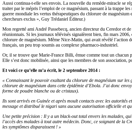
Aussi continua-t-elle ses envois. La nouvelle du remède-miracle se ré
traiter par le mépris l’emploi de ce magnésium, passant à la trappe l
guerre mondiale les vertus thérapeutiques du chlorure de magnésium e
chercheurs exclus », Guy Trédaniel Éditeur.)
Mon regretté ami André Passebecq, ancien directeur du Ceredor et de 
réunionnais. Si les journaux télévisés signalèrent bien, fin mars 2006
chlorure de magnésium. Même Nice-Matin, qui avait révélé l’action de 
français, un peu trop soumis au complexe pharmaco-industriel.
Or, il se trouve que Marie-France Billi, émue comme tout un chacun pa
Elle s’est donc mobilisée, ainsi que les membres de son association, pou
Et voici ce qu’elle m’a écrit, le 2 septembre 2014 :
« Connaissant le pouvoir exaltant du chlorure de magnésium sur les gl
chlorure de magnésium dans cette épidémie d’Ebola. J’ai donc envoyé 
forme de poudre blanche ou de cristaux).
Ils sont arrivés en Guinée et après moult contacts avec les autorités 
message et distribué le nigari sans aucune autorisation officielle et q
Une petite précision : Il y a un black-out total envers les malades, qui 
l’accès des malades à tout autre médecin. Donc, ce soignant de la Cr
les symptômes disparaissent ! »