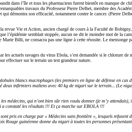
pandit dans l’île et tous les pharmaciens furent bientôt en manque de c
es remarquables travaux du Professeur Pierre Delbet, membre des Académi
t qui démontra son efficacité, notamment contre le cancer. (Pierre Del
la revue Vie et Action, ancien chargé de cours à la Faculté de Bobign
, que l’épidémie semblait stoppée, aucun ne dit le moindre mot de la ca
Marie Billi, ne consacra pas une ligne à cette réussite. Le mensonge p
r les actuels ravages du virus Ebola, s’est demandée si le chlorure de 
r effectuer sur le terrain un test grandeur nature.
obules blancs macrophages (les premiers en ligne de défense en cas d’at
deux infirmiers maliens avec 40 kg de nigari sur le terrain... (Le nig
et les médecins, qui n’ont bien sûr rien voulu donner (je m’y attendais
ui a constaté les résultats !!! Et ça marche sur EBOLA !!!
sont pris en charge par « Médecins sans frontière », lesquels refusent de 
oix Rouge guinéenne donne du nigari à toutes les personnes présentant 