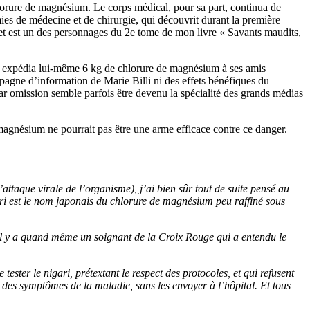
hlorure de magnésium. Le corps médical, pour sa part, continua de
es de médecine et de chirurgie, qui découvrit durant la première
bet est un des personnages du 2e tome de mon livre « Savants maudits,
y, expédia lui-même 6 kg de chlorure de magnésium à ses amis
mpagne d’information de Marie Billi ni des effets bénéfiques du
ar omission semble parfois être devenu la spécialité des grands médias
magnésium ne pourrait pas être une arme efficace contre ce danger.
taque virale de l’organisme), j’ai bien sûr tout de suite pensé au
ari est le nom japonais du chlorure de magnésium peu raffiné sous
), il y a quand même un soignant de la Croix Rouge qui a entendu le
tester le nigari, prétextant le respect des protocoles, et qui refusent
des symptômes de la maladie, sans les envoyer à l’hôpital. Et tous