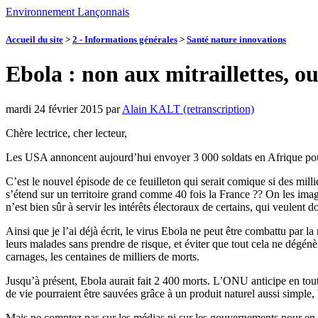
Environnement Lançonnais
Accueil du site
>
2 - Informations générales
>
Santé nature innovations
Ebola : non aux mitraillettes, 
mardi 24 février 2015
par
Alain KALT (retranscription)
Chère lectrice, cher lecteur,
Les USA annoncent aujourd’hui envoyer 3 000 soldats en Afrique pour
C’est le nouvel épisode de ce feuilleton qui serait comique si des mill
s’étend sur un territoire grand comme 40 fois la France ?? On les imagin
n’est bien sûr à servir les intérêts électoraux de certains, qui veulent d
Ainsi que je l’ai déjà écrit, le virus Ebola ne peut être combattu par l
leurs malades sans prendre de risque, et éviter que tout cela ne dégénèr
carnages, les centaines de milliers de morts.
Jusqu’à présent, Ebola aurait fait 2 400 morts. L’ONU anticipe en tout
de vie pourraient être sauvées grâce à un produit naturel aussi simple
Mais ne comptez pas sur les médias ni sur les gouvernements pour en 