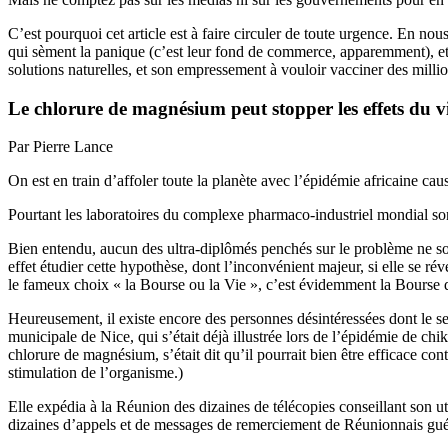
C’est pourquoi cet article est à faire circuler de toute urgence. En no
qui sèment la panique (c’est leur fond de commerce, apparemment), e
solutions naturelles, et son empressement à vouloir vacciner des milli
Le chlorure de magnésium peut stopper les effets du v
Par Pierre Lance
On est en train d’affoler toute la planète avec l’épidémie africaine c
Pourtant les laboratoires du complexe pharmaco-industriel mondial so
Bien entendu, aucun des ultra-diplômés penchés sur le problème ne so
effet étudier cette hypothèse, dont l’inconvénient majeur, si elle se ré
le fameux choix « la Bourse ou la Vie », c’est évidemment la Bourse q
Heureusement, il existe encore des personnes désintéressées dont le seu
municipale de Nice, qui s’était déjà illustrée lors de l’épidémie de 
chlorure de magnésium, s’était dit qu’il pourrait bien être efficace c
stimulation de l’organisme.)
Elle expédia à la Réunion des dizaines de télécopies conseillant son uti
dizaines d’appels et de messages de remerciement de Réunionnais guér