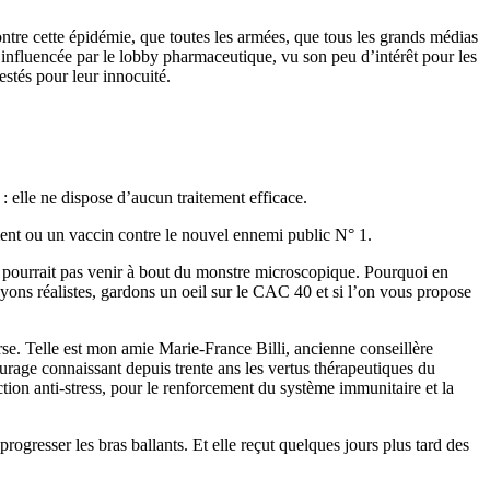
ontre cette épidémie, que toutes les armées, que tous les grands médias
fluencée par le lobby pharmaceutique, vu son peu d’intérêt pour les
stés pour leur innocuité.
: elle ne dispose d’aucun traitement efficace.
ent ou un vaccin contre le nouvel ennemi public N° 1.
e pourrait pas venir à bout du monstre microscopique. Pourquoi en
 soyons réalistes, gardons un oeil sur le CAC 40 et si l’on vous propose
urse. Telle est mon amie Marie-France Billi, ancienne conseillère
urage connaissant depuis trente ans les vertus thérapeutiques du
tion anti-stress, pour le renforcement du système immunitaire et la
rogresser les bras ballants. Et elle reçut quelques jours plus tard des