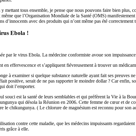
us y mettant tous ensemble, je pense que nous pouvons faire bien plus, c
t même que l’Organisation Mondiale de la Santé (OMS) manifestement in
ons d’innocents avec des produits qui n’ont même pas été correctement te
irus Ebola !
ausée par le virus Ebola. La médecine conformiste avoue son impuissance 
nt en effervescence et s’appliquent fiévreusement à trouver un médicam
nge à examiner si quelque substance naturelle ayant fait ses preuves n
vélait positive, serait de ne pas rapporter le moindre dollar ? Car enfin,
ui doit l’emporter.
l souci est la santé de leurs semblables et qui préfèrent la Vie à la Bo
chikungunya qui désola la Réunion en 2006. Cette femme de cœur et de co
ontre le chikungunya. ( Le chlorure de magnésium est reconnu pour son ac
lisation contre cette maladie, que les médecins impuissants regardaient p
is grâce à elle.