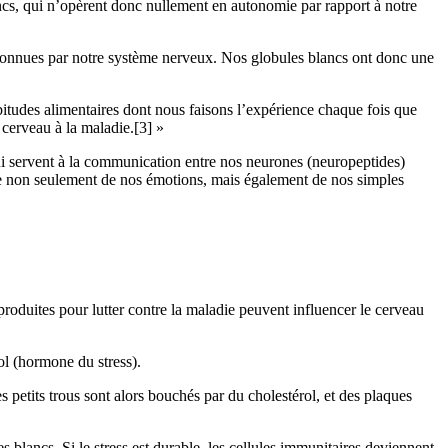
lancs, qui n’opèrent donc nullement en autonomie par rapport à notre
econnues par notre système nerveux. Nos globules blancs ont donc une
itudes alimentaires dont nous faisons l’expérience chaque fois que
 cerveau à la maladie.[3] »
ui servent à la communication entre nos neurones (neuropeptides)
ence non seulement de nos émotions, mais également de nos simples
roduites pour lutter contre la maladie peuvent influencer le cerveau
ol (hormone du stress).
s petits trous sont alors bouchés par du cholestérol, et des plaques
s blancs. Si le stress est durable, les cellules immunitaires deviennent