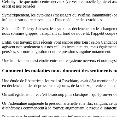
Cela signifie que notre centre nerveux (cerveau et moelle épinière) ass
esprit et nos pensées.
Symétriquement, les cytokines (messagers du système immunitaire) pro
influence sur notre cerveau, par l’intermédiaire des cytokines.
Selon le Dr Thierry Janssen, les cytokines déclenchent « les changeme
nous sommes grippés, transpirant au fond de notre lit, l’appétit coupé 
Enfin, des travaux plus récents vont encore plus loin : selon Candanc
agissent non seulement sur nos cellules immunitaires, mais également 
pensées, sur notre digestion et notre pression sanguine notamment.
Une imbrication aussi étroite entre notre système nerveux et notre sy
Comment les maladies nous donnent des sentiments né
Une étude de l’American Journal of Psychiatry avait déjà mentionné en 
en déclenchant des dépressions majeures, de la schizophrénie et la ma
On sait également – et c’est beaucoup plus classique – qu’éprouver des
Or l’adrénaline augmente la pression artérielle et le flux sanguin, ce 
d’athéromes commencent à se former, augmentant le risque d’infarctu
D’autre part, le cortisol, qui est très anti-inflammatoire, provoque une