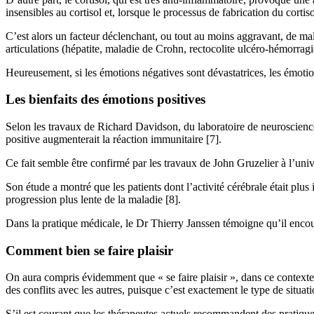
insensibles au cortisol et, lorsque le processus de fabrication du cort
C’est alors un facteur déclenchant, ou tout au moins aggravant, de mal
articulations (hépatite, maladie de Crohn, rectocolite ulcéro-hémorrag
Heureusement, si les émotions négatives sont dévastatrices, les émotio
Les bienfaits des émotions positives
Selon les travaux de Richard Davidson, du laboratoire de neurosciences
positive augmenterait la réaction immunitaire [7].
Ce fait semble être confirmé par les travaux de John Gruzelier à l’unive
Son étude a montré que les patients dont l’activité cérébrale était pl
progression plus lente de la maladie [8].
Dans la pratique médicale, le Dr Thierry Janssen témoigne qu’il encoura
Comment bien se faire plaisir
On aura compris évidemment que « se faire plaisir », dans ce contexte,
des conflits avec les autres, puisque c’est exactement le type de situati
S’il est courant que les thérapeutes actuels recommandent des pratiques 