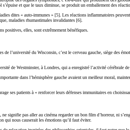
isol s’épuise et que le taux diminue, se produit un emballement des réacti
adies dites « auto-immunes » [5]. Les réactions inflammatoires peuvent a
ique, maladies rhumastimales invalidantes [6].
ns positives, elles, sont extrêmement bénéfiques.
 de l’université du Wisconsin, c’est le cerveau gauche, siège des émoti
rsité de Westminster, à Londres, qui a enregistré l’activité cérébrale de p
us importante dans l’hémisphère gauche avaient un meilleur moral, mainte
ge ses patients à « renforcer leurs défenses immunitaires en choisissant 
 ne signifie pas aller au cinéma regarder un bon film d’horreur, ni s’en
on qui nous causerait les émotions qu’il faut éviter.
de relaxation inspirées des philosophies orientales, il faut noter que le