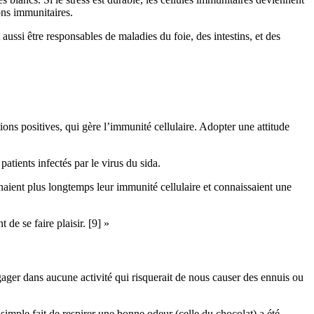
ons immunitaires.
ussi être responsables de maladies du foie, des intestins, et des
ons positives, qui gère l’immunité cellulaire. Adopter une attitude
atients infectés par le virus du sida.
naient plus longtemps leur immunité cellulaire et connaissaient une
de se faire plaisir. [9] »
gager dans aucune activité qui risquerait de nous causer des ennuis ou
 simple fait de respirer une bonne odeur (celle du chocolat) a été