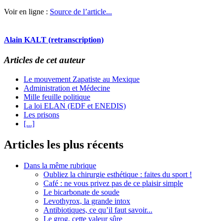
Voir en ligne :
Source de l’article...
Alain KALT (retranscription)
Articles de cet auteur
Le mouvement Zapatiste au Mexique
Administration et Médecine
Mille feuille politique
La loi ELAN (EDF et ENEDIS)
Les prisons
[...]
Articles les plus récents
Dans la même rubrique
Oubliez la chirurgie esthétique : faites du sport !
Café : ne vous privez pas de ce plaisir simple
Le bicarbonate de soude
Levothyrox, la grande intox
Antibiotiques, ce qu’il faut savoir...
Le grog, cette valeur sûre