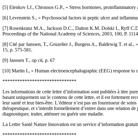
[5] Elenkov I.J., Chrousos G.P., « Stress hormones, proinflammatory
[6] Levenstein S., « Psychosocial factors in peptic ulcer and inflamm
[7] Rosenkranz M.A., Jackson D.C., Dalton K.M. Dolski I., Ryff C.D.
Proceedings of the National Academy of Sciences, 2003, 100, P. 111
[8] Cité par Janssen, T., Gruzelier J., Burgess A., Baldewig T. et al
15, p. 575-581.
[9] Janssen T., op cit, p. 67
[10] Martin I., « Human electroencephalographic (EEG) response to olf
******************************
Les informations de cette lettre d’information sont publiées à titre p
basant uniquement sur le contenu de cette lettre, et il est fortement 
leur santé et leur bien-être. L’éditeur n’est pas un fournisseur de soi
thérapeutique, et s’interdit formellement d’entrer dans une relation de
diagnostiquer, traiter, atténuer ou guérir une maladie.
La Lettre Santé Nature Innovation est un service d’information gratu
******************************