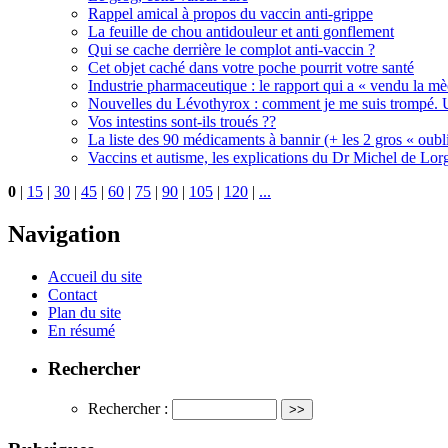
Rappel amical à propos du vaccin anti-grippe
La feuille de chou antidouleur et anti gonflement
Qui se cache derrière le complot anti-vaccin ?
Cet objet caché dans votre poche pourrit votre santé
Industrie pharmaceutique : le rapport qui a « vendu la m
Nouvelles du Lévothyrox : comment je me suis trompé. U
Vos intestins sont-ils troués ??
La liste des 90 médicaments à bannir (+ les 2 gros « oubli
Vaccins et autisme, les explications du Dr Michel de Lorg
0
|
15
|
30
|
45
|
60
|
75
|
90
|
105
|
120
|
...
Navigation
Accueil du site
Contact
Plan du site
En résumé
Rechercher
Rechercher :