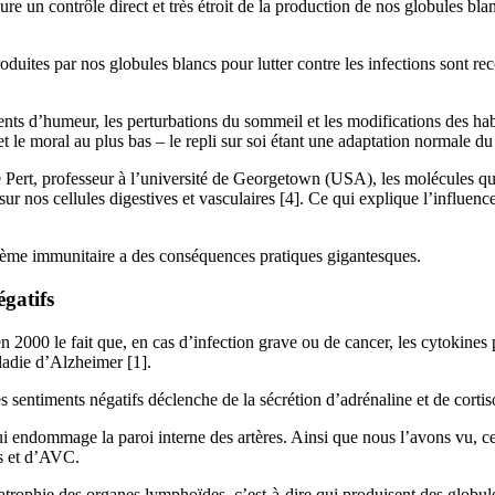
ure un contrôle direct et très étroit de la production de nos globules b
duites par nos globules blancs pour lutter contre les infections sont r
nts d’humeur, les perturbations du sommeil et les modifications des hab
et le moral au plus bas – le repli sur soi étant une adaptation normale du
e Pert, professeur à l’université de Georgetown (USA), les molécules q
sur nos cellules digestives et vasculaires [4]. Ce qui explique l’influ
stème immunitaire a des conséquences pratiques gigantesques.
gatifs
2000 le fait que, en cas d’infection grave ou de cancer, les cytokines p
ladie d’Alzheimer [1].
 sentiments négatifs déclenche de la sécrétion d’adrénaline et de cortis
qui endommage la paroi interne des artères. Ainsi que nous l’avons vu, ce
s et d’AVC.
 atrophie des organes lymphoïdes, c’est-à-dire qui produisent des globule