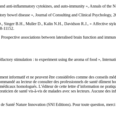
 and anti-inflammatory cytokines, and auto-immunity », Annals of the
atory bowel disease », Journal of Consulting and Clinical Psychology, 2
, Singer B.H., Muller D., Kalin N.H., Davidson R.J., « Affective sty
48-11152.
., « Prospective associations between lateralised brain function and imm
actory stimulation : to experiment using the aroma of food », Internat
urement informatif et ne peuvent être considérées comme des conseils méd
recommandé au lecteur de consulter des professionnels de santé dûment ho
ns médicaux homologués. L’éditeur de cette lettre d’information ne prati
 praticien de santé vis-à-vis de malades avec ses lecteurs. Aucune des in
it de Santé Nature Innovation (SNI Editions). Pour toute question, mer