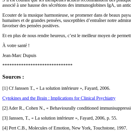
associé à une hausse des sécrétions des immunoglobines IgA, un antico
Ecouter de la musique harmonieuse, se promener dans de beaux paysage
humaines et de grandes pensées, susceptibles d’entraîner notre admirat
favoriser des pensées positives.
Et en plus de nous rendre heureux, c’est le meilleur moyen de permettre 
À votre santé !
Jean-Marc Dupuis
******************************
Sources :
[1] Cf Janssen T., « La solution intérieure », Fayard, 2006.
Cytokines and the Brain : Implications for Clinical Psychiatry
[2] Ader R., Cohen N., « Behaviourally conditioned immunisuppressi
[3] Janssen, T., « La solution intérieure », Fayard, 2006, p. 55.
[4] Pert C.B., Molecules of Emotion, New York, Touchstone, 1997.