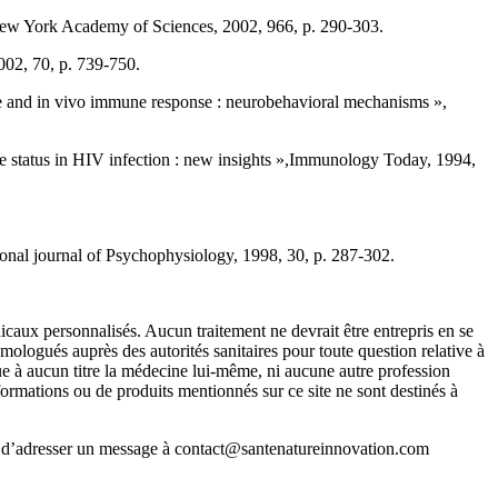
 New York Academy of Sciences, 2002, 966, p. 290-303.
002, 70, p. 739-750.
le and in vivo immune response : neurobehavioral mechanisms »,
une status in HIV infection : new insights »,Immunology Today, 1994,
ional journal of Psychophysiology, 1998, 30, p. 287-302.
icaux personnalisés. Aucun traitement ne devrait être entrepris en se
mologués auprès des autorités sanitaires pour toute question relative à
que à aucun titre la médecine lui-même, ni aucune autre profession
formations ou de produits mentionnés sur ce site ne sont destinés à
ci d’adresser un message à contact@santenatureinnovation.com