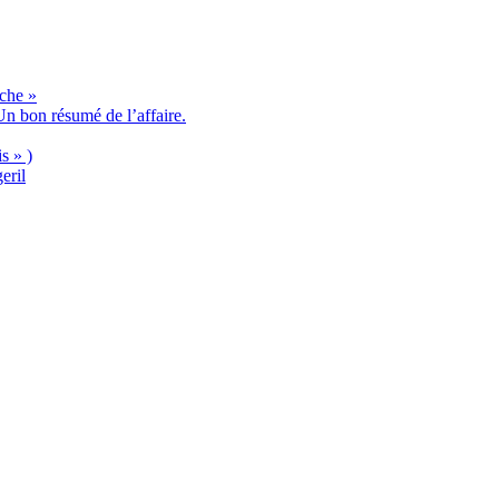
èche »
n bon résumé de l’affaire.
s » )
eril