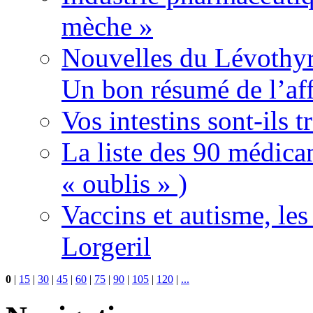
mèche »
Nouvelles du Lévothyr
Un bon résumé de l’aff
Vos intestins sont-ils t
La liste des 90 médica
« oublis » )
Vaccins et autisme, le
Lorgeril
0
|
15
|
30
|
45
|
60
|
75
|
90
|
105
|
120
|
...