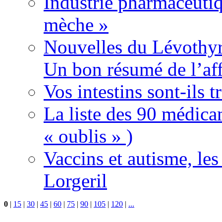
Industrie pharmaceutiq
mèche »
Nouvelles du Lévothyr
Un bon résumé de l’aff
Vos intestins sont-ils t
La liste des 90 médica
« oublis » )
Vaccins et autisme, le
Lorgeril
0
|
15
|
30
|
45
|
60
|
75
|
90
|
105
|
120
|
...