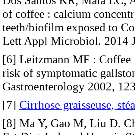
Dos Santos KR, Maia LC, An
of coffee : calcium concentr
teeth/biofilm exposed to Co
Lett Appl Microbiol. 2014 
[6] Leitzmann MF : Coffee i
risk of symptomatic gallsto
Gastroenterology 2002, 12
[7]
Cirrhose graisseuse, sté
[8] Ma Y, Gao M, Liu D. C