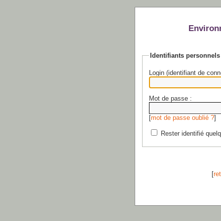
Environ
Identifiants personnels
Login (identifiant de conn
Mot de passe :
[
mot de passe oublié ?
]
Rester identifié quel
[
re