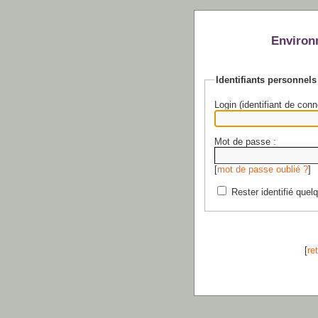
Environ
Identifiants personnels
Login (identifiant de conn
Mot de passe :
[
mot de passe oublié ?
]
Rester identifié quel
[
re