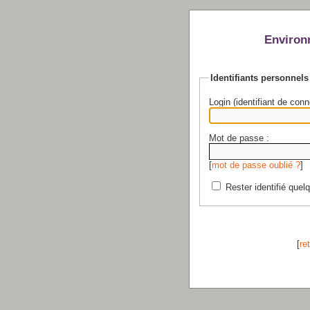
Environ
Identifiants personnels
Login (identifiant de conn
Mot de passe :
[
mot de passe oublié ?
]
Rester identifié quel
[
re