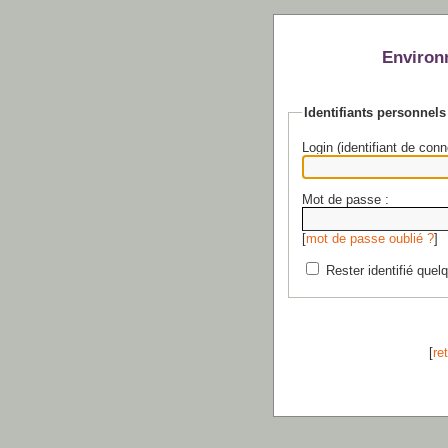
Environ
Identifiants personnels
Login (identifiant de conn
Mot de passe :
[
mot de passe oublié ?
]
Rester identifié quel
[
re