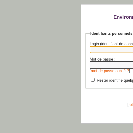
Environ
Identifiants personnels
Login (identifiant de conn
Mot de passe :
[
mot de passe oublié ?
]
Rester identifié quel
[
re