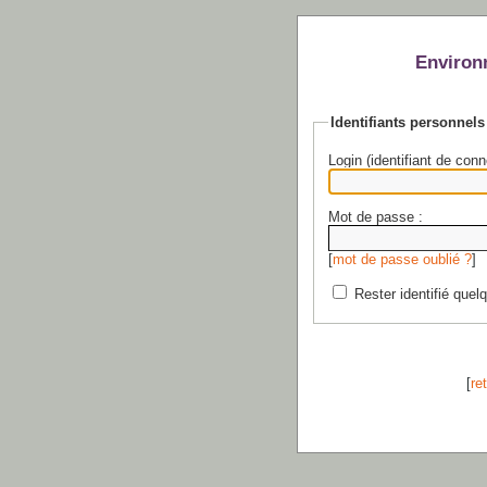
Environ
Identifiants personnels
Login (identifiant de conn
Mot de passe :
[
mot de passe oublié ?
]
Rester identifié quel
[
re