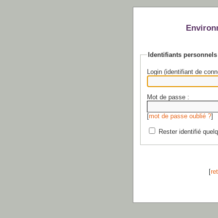
Environ
Identifiants personnels
Login (identifiant de conn
Mot de passe :
[
mot de passe oublié ?
]
Rester identifié quel
[
re