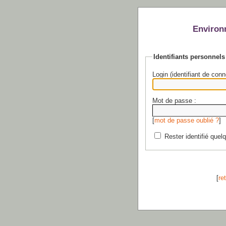
Environ
Identifiants personnels
Login (identifiant de conn
Mot de passe :
[
mot de passe oublié ?
]
Rester identifié quel
[
re