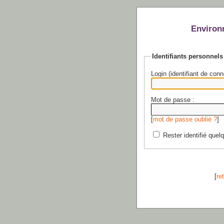
Environ
Identifiants personnels
Login (identifiant de conn
Mot de passe :
[
mot de passe oublié ?
]
Rester identifié quel
[
re