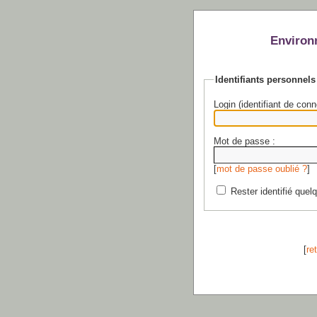
Environ
Identifiants personnels
Login (identifiant de conn
Mot de passe :
[
mot de passe oublié ?
]
Rester identifié quel
[
re