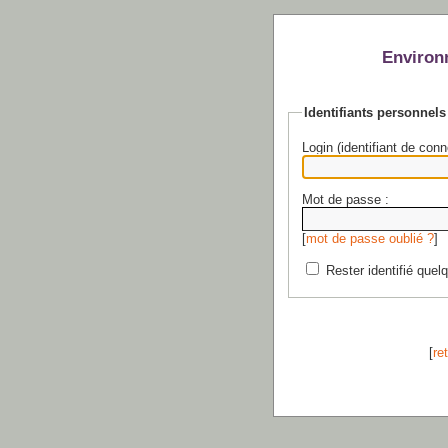
Environ
Identifiants personnels
Login (identifiant de conn
Mot de passe :
[
mot de passe oublié ?
]
Rester identifié quel
[
re