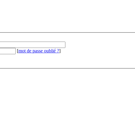
[
mot de passe oublié ?
]