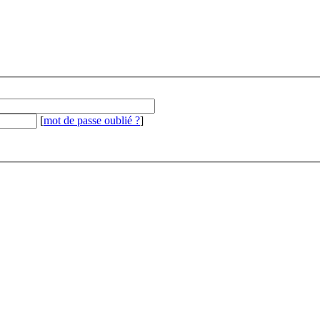
[
mot de passe oublié ?
]