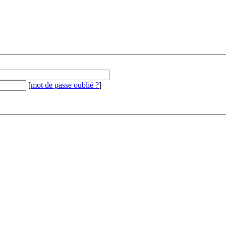
[
mot de passe oublié ?
]