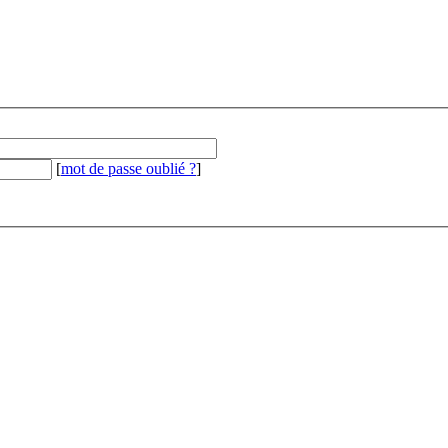
[
mot de passe oublié ?
]