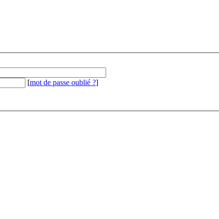
[
mot de passe oublié ?
]