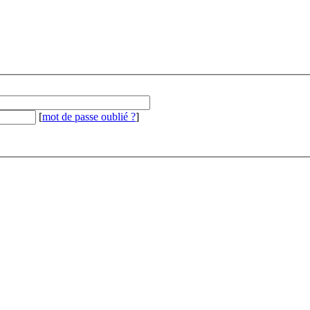
[
mot de passe oublié ?
]