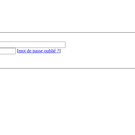
[
mot de passe oublié ?
]