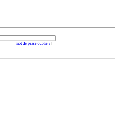
[
mot de passe oublié ?
]