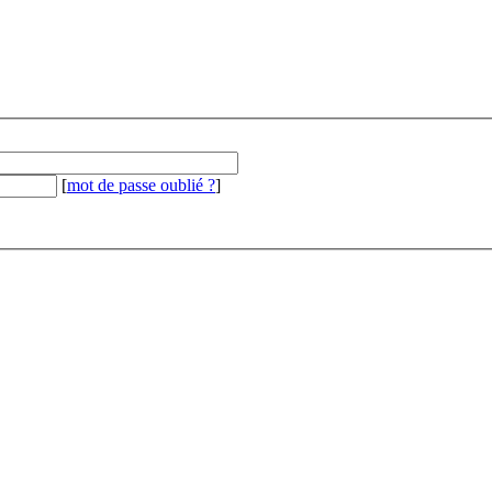
[
mot de passe oublié ?
]