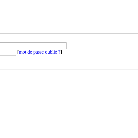
[
mot de passe oublié ?
]